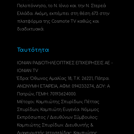
Πελοπόννησο, το N. Ιόνιο και την Ν. Στερεά
Ελλάδα. Ακόμη, εκπέμπει στη θέση 673 στην
πλατφόρμα της Cosmote TV καθώς και
διαδικτυακά.
Ταυτότητα
ΙΟΝΙΑΝ ΡΑΔΙΟΤΗΛΕΟΠΤΙΚΕΣ ΕΠΙΧΕΙΡΗΣΕΙΣ ΑΕ -
IONIAN TV
Έδρα: Όθωνος Αμαλίας 18, Τ.Κ. 26221, Πάτρα.
ΑΝΩΝΥΜΗ ΕΤΑΙΡΕΙΑ, ΑΦΜ: 094233274, ΔΟΥ: A
Πατρών, ΓΕΜΗ: 70193624000.
Μέτοχοι: Καμπιώτης Σπυρίδων, Πέττας
Σπυρίδων, Καμπιώτη Ευγενία. Νόμιμος
Εκπρόσωπος / Διευθύνων Σύμβουλος:
Καμπιώτης Σπυρίδων. Διευθυντής &
Διαχειριστής Ιστοσελίδας: Καμπιώτης