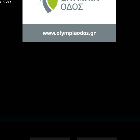
ό ένα