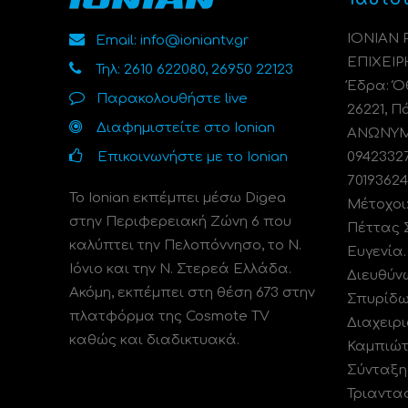
ΙΟΝΙΑΝ
Email: info@ioniantv.gr
ΕΠΙΧΕΙΡ
Τηλ: 2610 622080, 26950 22123
Έδρα: Όθ
Παρακολουθήστε live
26221, Π
Διαφημιστείτε στο Ionian
ΑΝΩΝΥΜΗ
Επικοινωνήστε με το Ionian
0942332
70193624
Το Ionian εκπέμπει μέσω Digea
Μέτοχοι
στην Περιφερειακή Ζώνη 6 που
Πέττας 
καλύπτει την Πελοπόννησο, το N.
Ευγενία
Ιόνιο και την Ν. Στερεά Ελλάδα.
Διευθύν
Ακόμη, εκπέμπει στη θέση 673 στην
Σπυρίδω
πλατφόρμα της Cosmote TV
Διαχειρι
καθώς και διαδικτυακά.
Καμπιώτ
Σύνταξη
Τριαντα