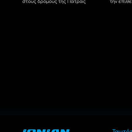
στους δρόμους της Πάτρας
την επίθε
Ταυτό