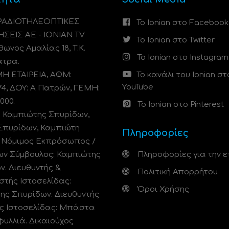
 ΡΑΔΙΟΤΗΛΕΟΠΤΙΚΕΣ
Το Ionian στο Facebook
ΗΣΕΙΣ ΑΕ - IONIAN TV
Το Ionian στο Twitter
ωνος Αμαλίας 18, Τ.Κ.
Το Ionian στο Instagram
άτρα.
 ΕΤΑΙΡΕΙΑ, ΑΦΜ:
Το κανάλι του Ionian στ
YouTube
74, ΔΟΥ: A Πατρών, ΓΕΜΗ:
000.
Το Ionian στο Pinterest
: Καμπιώτης Σπυρίδων,
Σπυρίδων, Καμπιώτη
Πληροφορίες
. Νόμιμος Εκπρόσωπος /
ων Σύμβουλος: Καμπιώτης
Πληροφορίες για την ε
ν. Διευθυντής &
Πολιτική Απορρήτου
στής Ιστοσελίδας:
Όροι Χρήσης
ης Σπυρίδων. Διευθυντής
ς Ιστοσελίδας: Μπάστα
φυλλιά. Δικαιούχος