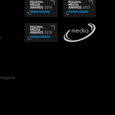
ο
ταιρεία