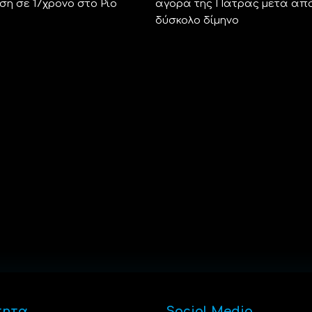
ση σε 17χρονο στο Ρίο
αγορά της Πάτρας μετά απ
δύσκολο δίμηνο
τητα
Social Media