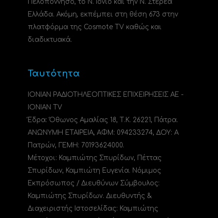
Πελοπόννησο, το N. Ιόνιο και την Ν. Στερεά
Ελλάδα. Ακόμη, εκπέμπει στη θέση 673 στην
πλατφόρμα της Cosmote TV καθώς και
διαδικτυακά.
Ταυτότητα
ΙΟΝΙΑΝ ΡΑΔΙΟΤΗΛΕΟΠΤΙΚΕΣ ΕΠΙΧΕΙΡΗΣΕΙΣ ΑΕ -
IONIAN TV
Έδρα: Όθωνος Αμαλίας 18, Τ.Κ. 26221, Πάτρα.
ΑΝΩΝΥΜΗ ΕΤΑΙΡΕΙΑ, ΑΦΜ: 094233274, ΔΟΥ: A
Πατρών, ΓΕΜΗ: 70193624000.
Μέτοχοι: Καμπιώτης Σπυρίδων, Πέττας
Σπυρίδων, Καμπιώτη Ευγενία. Νόμιμος
Εκπρόσωπος / Διευθύνων Σύμβουλος:
Καμπιώτης Σπυρίδων. Διευθυντής &
Διαχειριστής Ιστοσελίδας: Καμπιώτης