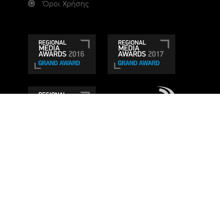
Όροι Χρήσης
Τηλεοπτικό κανάλι Ionian TV - Η Τηλεόραση της
Δυτικής Ελλάδας
. Ενημέρωση, Άποψη, Ψυχαγωγία.
Κατασκευή ιστοσελίδας: Set 2 Web