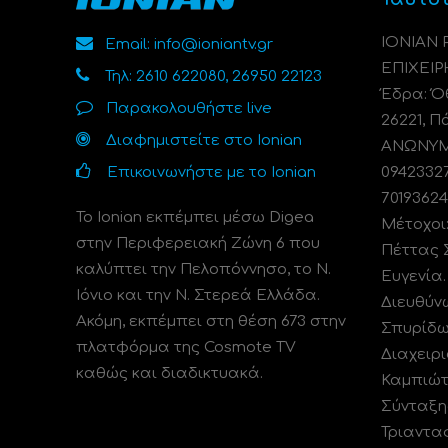
ΙΟΝΙΑΝ
Email: info@ioniantv.gr
ΕΠΙΧΕΙΡ
Τηλ: 2610 622080, 26950 22123
Έδρα: Όθ
Παρακολουθήστε live
26221, Π
Διαφημιστείτε στο Ionian
ΑΝΩΝΥΜΗ
Επικοινωνήστε με το Ionian
0942332
70193624
Το Ionian εκπέμπει μέσω Digea
Μέτοχοι
στην Περιφερειακή Ζώνη 6 που
Πέττας 
καλύπτει την Πελοπόννησο, το N.
Ευγενία
Ιόνιο και την Ν. Στερεά Ελλάδα.
Διευθύν
Ακόμη, εκπέμπει στη θέση 673 στην
Σπυρίδω
πλατφόρμα της Cosmote TV
Διαχειρι
καθώς και διαδικτυακά.
Καμπιώτ
Σύνταξη
Τριαντα