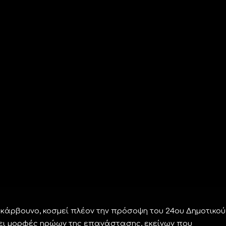
κάρβουνο, κοσμεί πλέον την πρόσοψη του 24ου Δημοτικού
ει μορφές ηρώων της επανάστασης, εκείνων που