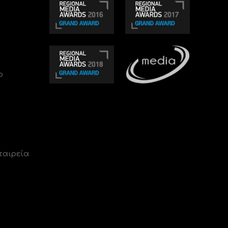
ο
ταιρεία