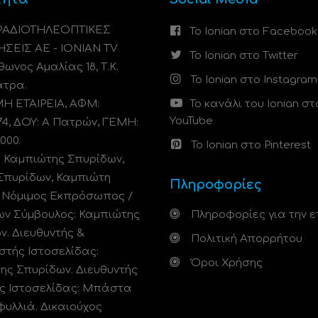
 ΡΑΔΙΟΤΗΛΕΟΠΤΙΚΕΣ
Το Ionian στο Facebook
ΗΣΕΙΣ ΑΕ - IONIAN TV
Το Ionian στο Twitter
ωνος Αμαλίας 18, Τ.Κ.
Το Ionian στο Instagram
άτρα.
 ΕΤΑΙΡΕΙΑ, ΑΦΜ:
Το κανάλι του Ionian στ
YouTube
74, ΔΟΥ: A Πατρών, ΓΕΜΗ:
000.
Το Ionian στο Pinterest
: Καμπιώτης Σπυρίδων,
Σπυρίδων, Καμπιώτη
Πληροφορίες
. Νόμιμος Εκπρόσωπος /
ων Σύμβουλος: Καμπιώτης
Πληροφορίες για την ε
ν. Διευθυντής &
Πολιτική Απορρήτου
στής Ιστοσελίδας:
Όροι Χρήσης
ης Σπυρίδων. Διευθυντής
ς Ιστοσελίδας: Μπάστα
φυλλιά. Δικαιούχος