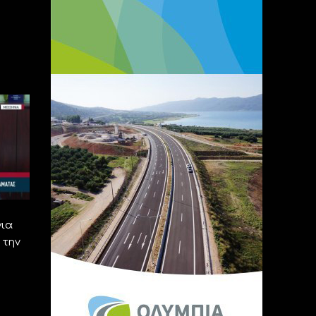
για
 την