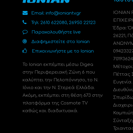
ΙΟΝΙΑΝ
Email: info@ioniantv.gr
ΕΠΙΧΕΙΡ
Τηλ: 2610 622080, 26950 22123
Έδρα: Όθ
Παρακολουθήστε live
26221, Π
Διαφημιστείτε στο Ionian
ΑΝΩΝΥΜΗ
Επικοινωνήστε με το Ionian
0942332
70193624
Το Ionian εκπέμπει μέσω Digea
Μέτοχοι
στην Περιφερειακή Ζώνη 6 που
Πέττας 
καλύπτει την Πελοπόννησο, το N.
Ευγενία
Ιόνιο και την Ν. Στερεά Ελλάδα.
Διευθύν
Ακόμη, εκπέμπει στη θέση 673 στην
Σπυρίδω
πλατφόρμα της Cosmote TV
Διαχειρι
καθώς και διαδικτυακά.
Καμπιώτ
Σύνταξη
Τριαντα