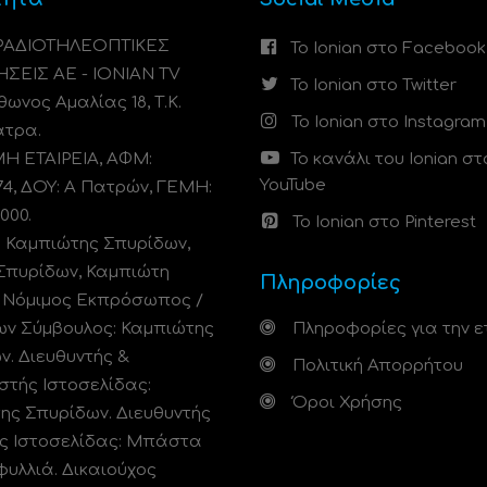
 ΡΑΔΙΟΤΗΛΕΟΠΤΙΚΕΣ
Το Ionian στο Facebook
ΗΣΕΙΣ ΑΕ - IONIAN TV
Το Ionian στο Twitter
ωνος Αμαλίας 18, Τ.Κ.
Το Ionian στο Instagram
άτρα.
 ΕΤΑΙΡΕΙΑ, ΑΦΜ:
Το κανάλι του Ionian στ
YouTube
74, ΔΟΥ: A Πατρών, ΓΕΜΗ:
000.
Το Ionian στο Pinterest
: Καμπιώτης Σπυρίδων,
Σπυρίδων, Καμπιώτη
Πληροφορίες
. Νόμιμος Εκπρόσωπος /
ων Σύμβουλος: Καμπιώτης
Πληροφορίες για την ε
ν. Διευθυντής &
Πολιτική Απορρήτου
στής Ιστοσελίδας:
Όροι Χρήσης
ης Σπυρίδων. Διευθυντής
ς Ιστοσελίδας: Μπάστα
φυλλιά. Δικαιούχος