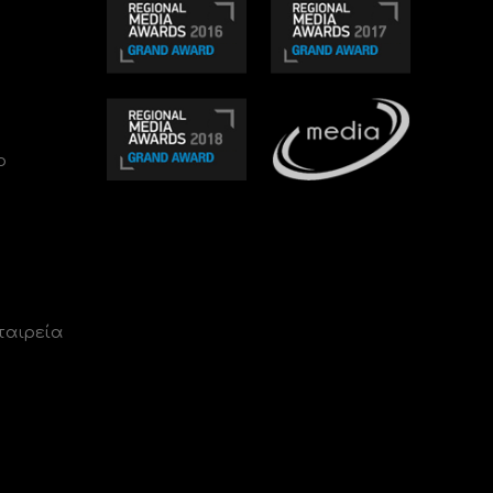
ο
ταιρεία