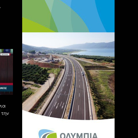
,
για
 την