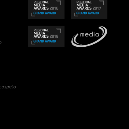
ο
ταιρεία