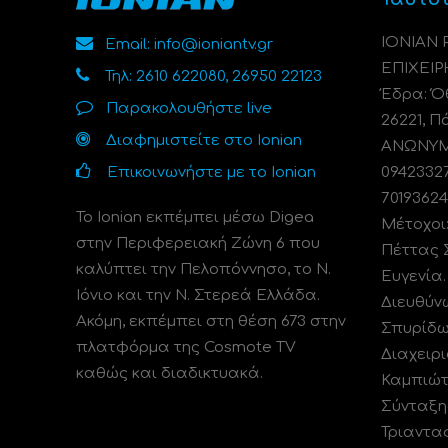
ΙΟΝΙΑΝ
Email: info@ioniantv.gr
ΕΠΙΧΕΙΡ
Τηλ: 2610 622080, 26950 22123
Έδρα: Όθ
Παρακολουθήστε live
26221, Π
Διαφημιστείτε στο Ionian
ΑΝΩΝΥΜΗ
Επικοινωνήστε με το Ionian
0942332
70193624
Το Ionian εκπέμπει μέσω Digea
Μέτοχοι
στην Περιφερειακή Ζώνη 6 που
Πέττας 
καλύπτει την Πελοπόννησο, το N.
Ευγενία
Ιόνιο και την Ν. Στερεά Ελλάδα.
Διευθύν
Ακόμη, εκπέμπει στη θέση 673 στην
Σπυρίδω
πλατφόρμα της Cosmote TV
Διαχειρι
καθώς και διαδικτυακά.
Καμπιώτ
Σύνταξη
Τριαντα