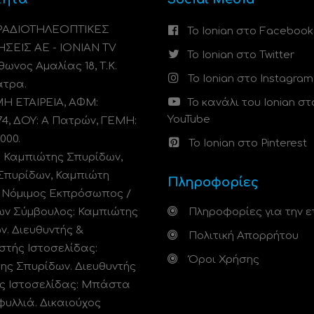
 ΡΑΔΙΟΤΗΛΕΟΠΤΙΚΕΣ
Το Ionian στο Facebook
ΗΣΕΙΣ ΑΕ - IONIAN TV
Το Ionian στο Twitter
ωνος Αμαλίας 18, Τ.Κ.
Το Ionian στο Instagram
άτρα.
 ΕΤΑΙΡΕΙΑ, ΑΦΜ:
Το κανάλι του Ionian στ
YouTube
74, ΔΟΥ: A Πατρών, ΓΕΜΗ:
000.
Το Ionian στο Pinterest
: Καμπιώτης Σπυρίδων,
Σπυρίδων, Καμπιώτη
Πληροφορίες
. Νόμιμος Εκπρόσωπος /
ων Σύμβουλος: Καμπιώτης
Πληροφορίες για την ε
ν. Διευθυντής &
Πολιτική Απορρήτου
στής Ιστοσελίδας:
Όροι Χρήσης
ης Σπυρίδων. Διευθυντής
ς Ιστοσελίδας: Μπάστα
φυλλιά. Δικαιούχος