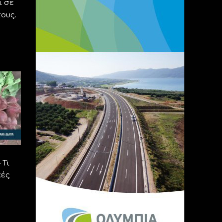
ι σε
ους.
 Τι
κές