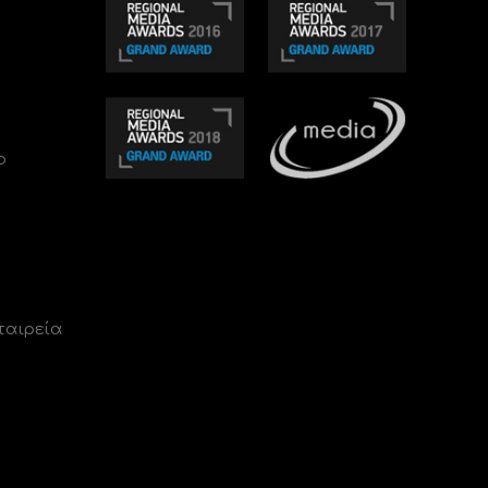
ο
ταιρεία