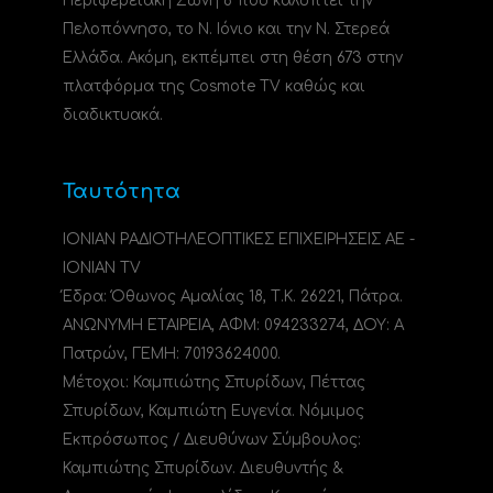
Περιφερειακή Ζώνη 6 που καλύπτει την
Πελοπόννησο, το N. Ιόνιο και την Ν. Στερεά
Ελλάδα. Ακόμη, εκπέμπει στη θέση 673 στην
πλατφόρμα της Cosmote TV καθώς και
διαδικτυακά.
Ταυτότητα
ΙΟΝΙΑΝ ΡΑΔΙΟΤΗΛΕΟΠΤΙΚΕΣ ΕΠΙΧΕΙΡΗΣΕΙΣ ΑΕ -
IONIAN TV
Έδρα: Όθωνος Αμαλίας 18, Τ.Κ. 26221, Πάτρα.
ΑΝΩΝΥΜΗ ΕΤΑΙΡΕΙΑ, ΑΦΜ: 094233274, ΔΟΥ: A
Πατρών, ΓΕΜΗ: 70193624000.
Μέτοχοι: Καμπιώτης Σπυρίδων, Πέττας
Σπυρίδων, Καμπιώτη Ευγενία. Νόμιμος
Εκπρόσωπος / Διευθύνων Σύμβουλος:
Καμπιώτης Σπυρίδων. Διευθυντής &