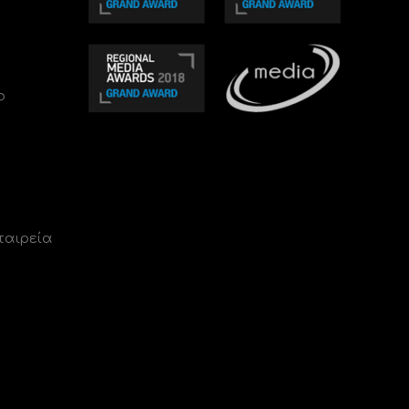
ο
ταιρεία