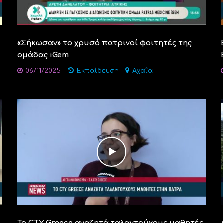
«Σήκωσαν» το χρυσό πατρινοί φοιτητές της
ομάδας iGem
06/11/2025
Εκπαίδευση
Αχαΐα
Το CTY Greece αναζητά ταλαντούχους μαθητές