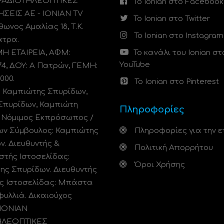
 ΡΑΔΙΟΤΗΛΕΟΠΤΙΚΕΣ
Το Ionian στο Facebook
ΗΣΕΙΣ ΑΕ - IONIAN TV
Το Ionian στο Twitter
ωνος Αμαλίας 18, Τ.Κ.
Το Ionian στο Instagram
άτρα.
 ΕΤΑΙΡΕΙΑ, ΑΦΜ:
Το κανάλι του Ionian στ
YouTube
74, ΔΟΥ: A Πατρών, ΓΕΜΗ:
000.
Το Ionian στο Pinterest
: Καμπιώτης Σπυρίδων,
Σπυρίδων, Καμπιώτη
Πληροφορίες
. Νόμιμος Εκπρόσωπος /
ων Σύμβουλος: Καμπιώτης
Πληροφορίες για την ε
ν. Διευθυντής &
Πολιτική Απορρήτου
στής Ιστοσελίδας:
Όροι Χρήσης
ης Σπυρίδων. Διευθυντής
ς Ιστοσελίδας: Μπάστα
φυλλιά. Δικαιούχος
 ΙΟΝΙΑΝ
ΗΛΕΟΠΤΙΚΕΣ