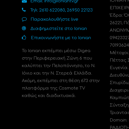
ΙΟΝΙΑΝ
Email: info@ioniantv.gr
ΕΠΙΧΕΙΡ
Τηλ: 2610 622080, 26950 22123
Έδρα: Όθ
Παρακολουθήστε live
26221, Π
Διαφημιστείτε στο Ionian
ΑΝΩΝΥΜΗ
Επικοινωνήστε με το Ionian
0942332
70193624
Το Ionian εκπέμπει μέσω Digea
Μέτοχοι
στην Περιφερειακή Ζώνη 6 που
Πέττας 
καλύπτει την Πελοπόννησο, το N.
Ευγενία
Ιόνιο και την Ν. Στερεά Ελλάδα.
Διευθύν
Ακόμη, εκπέμπει στη θέση 673 στην
Σπυρίδω
πλατφόρμα της Cosmote TV
Διαχειρι
καθώς και διαδικτυακά.
Καμπιώτ
Σύνταξη
Τριαντα
Domain:
ΡΑΔΙΟΤ