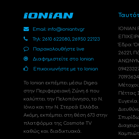
Ταυτό
ΙΟΝΙΑΝ
Email: info@ioniantv.gr
ΕΠΙΧΕΙΡ
Τηλ: 2610 622080, 26950 22123
Έδρα: Όθ
Παρακολουθήστε live
26221, Π
Διαφημιστείτε στο Ionian
ΑΝΩΝΥΜΗ
Επικοινωνήστε με το Ionian
0942332
70193624
Το Ionian εκπέμπει μέσω Digea
Μέτοχοι
στην Περιφερειακή Ζώνη 6 που
Πέττας 
καλύπτει την Πελοπόννησο, το N.
Ευγενία
Ιόνιο και την Ν. Στερεά Ελλάδα.
Διευθύν
Ακόμη, εκπέμπει στη θέση 673 στην
Σπυρίδω
πλατφόρμα της Cosmote TV
Διαχειρι
καθώς και διαδικτυακά.
Καμπιώτ