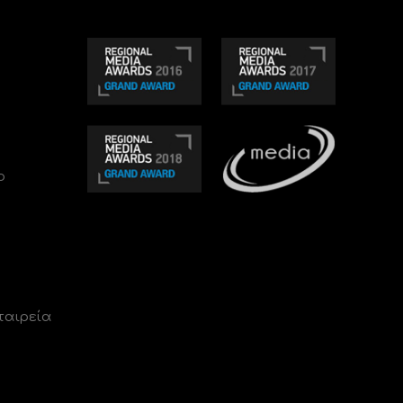
ο
ταιρεία