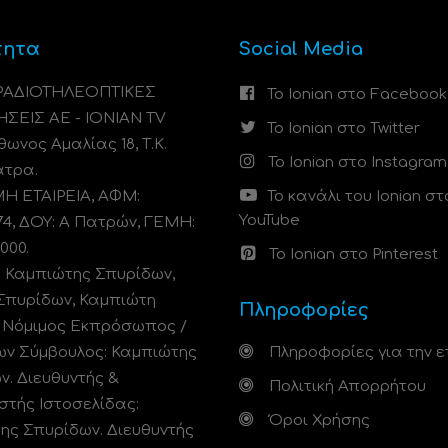
τητα
Social Media
 ΡΑΔΙΟΤΗΛΕΟΠΤΙΚΕΣ
Το Ionian στο Facebook
ΗΣΕΙΣ ΑΕ - IONIAN TV
Το Ionian στο Twitter
ωνος Αμαλίας 18, Τ.Κ.
Το Ionian στο Instagram
άτρα.
 ΕΤΑΙΡΕΙΑ, ΑΦΜ:
Το κανάλι του Ionian στ
YouTube
74, ΔΟΥ: A Πατρών, ΓΕΜΗ:
000.
Το Ionian στο Pinterest
: Καμπιώτης Σπυρίδων,
Σπυρίδων, Καμπιώτη
Πληροφορίες
. Νόμιμος Εκπρόσωπος /
ων Σύμβουλος: Καμπιώτης
Πληροφορίες για την ε
ν. Διευθυντής &
Πολιτική Απορρήτου
στής Ιστοσελίδας:
Όροι Χρήσης
ης Σπυρίδων. Διευθυντής