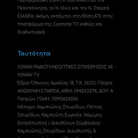
Περιφερειακή Ζώνη 6 που καλύπτει την
Πελοπόννησο, το N. Ιόνιο και την Ν. Στερεά
Ελλάδα. Ακόμη, εκπέμπει στη θέση 673 στην
πλατφόρμα της Cosmote TV καθώς και
διαδικτυακά.
Ταυτότητα
ΙΟΝΙΑΝ ΡΑΔΙΟΤΗΛΕΟΠΤΙΚΕΣ ΕΠΙΧΕΙΡΗΣΕΙΣ ΑΕ -
IONIAN TV
Έδρα: Όθωνος Αμαλίας 18, Τ.Κ. 26221, Πάτρα.
ΑΝΩΝΥΜΗ ΕΤΑΙΡΕΙΑ, ΑΦΜ: 094233274, ΔΟΥ: A
Πατρών, ΓΕΜΗ: 70193624000.
Μέτοχοι: Καμπιώτης Σπυρίδων, Πέττας
Σπυρίδων, Καμπιώτη Ευγενία. Νόμιμος
Εκπρόσωπος / Διευθύνων Σύμβουλος:
Καμπιώτης Σπυρίδων. Διευθυντής &