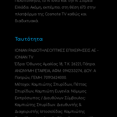
Πελοπόννησο, το N. Ιόνιο και την Ν. Στερεά
Ελλάδα. Ακόμη, εκπέμπει στη θέση 673 στην
πλατφόρμα της Cosmote TV καθώς και
διαδικτυακά.
Ταυτότητα
ΙΟΝΙΑΝ ΡΑΔΙΟΤΗΛΕΟΠΤΙΚΕΣ ΕΠΙΧΕΙΡΗΣΕΙΣ ΑΕ -
IONIAN TV
Έδρα: Όθωνος Αμαλίας 18, Τ.Κ. 26221, Πάτρα.
ΑΝΩΝΥΜΗ ΕΤΑΙΡΕΙΑ, ΑΦΜ: 094233274, ΔΟΥ: A
Πατρών, ΓΕΜΗ: 70193624000.
Μέτοχοι: Καμπιώτης Σπυρίδων, Πέττας
Σπυρίδων, Καμπιώτη Ευγενία. Νόμιμος
Εκπρόσωπος / Διευθύνων Σύμβουλος:
Καμπιώτης Σπυρίδων. Διευθυντής &
Διαχειριστής Ιστοσελίδας: Καμπιώτης