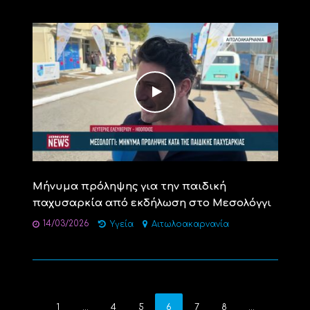
Μήνυμα πρόληψης για την παιδική
παχυσαρκία από εκδήλωση στο Μεσολόγγι
14/03/2026
Υγεία
Αιτωλοακαρνανία
1
…
4
5
6
7
8
…