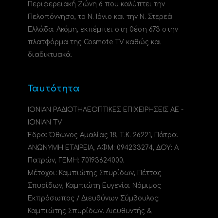
Περιφερειακή Ζώνη 6 που καλύπτει την
Πελοπόννησο, το N. Ιόνιο και την Ν. Στερεά
Ελλάδα. Ακόμη, εκπέμπει στη θέση 673 στην
πλατφόρμα της Cosmote TV καθώς και
διαδικτυακά.
Ταυτότητα
ΙΟΝΙΑΝ ΡΑΔΙΟΤΗΛΕΟΠΤΙΚΕΣ ΕΠΙΧΕΙΡΗΣΕΙΣ ΑΕ -
IONIAN TV
Έδρα: Όθωνος Αμαλίας 18, Τ.Κ. 26221, Πάτρα.
ΑΝΩΝΥΜΗ ΕΤΑΙΡΕΙΑ, ΑΦΜ: 094233274, ΔΟΥ: A
Πατρών, ΓΕΜΗ: 70193624000.
Μέτοχοι: Καμπιώτης Σπυρίδων, Πέττας
Σπυρίδων, Καμπιώτη Ευγενία. Νόμιμος
Εκπρόσωπος / Διευθύνων Σύμβουλος:
Καμπιώτης Σπυρίδων. Διευθυντής &