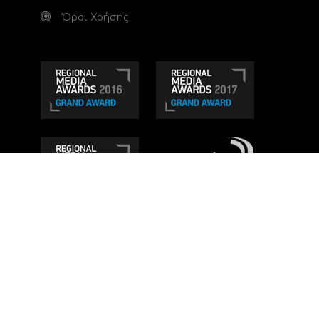
Όροι Χρήσης
Τηλεοπτικό κανάλι Ionian TV - Η Τηλεόραση της
Δυτικής Ελλάδας
. Ενημέρωση, Άποψη, Ψυχαγωγία.
Κατασκευή ιστοσελίδας: Set 2 Web