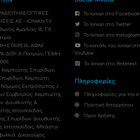
 ΡΑΔΙΟΤΗΛΕΟΠΤΙΚΕΣ
Το Ionian στο Facebook
ΗΣΕΙΣ ΑΕ - IONIAN TV
Το Ionian στο Twitter
ωνος Αμαλίας 18, Τ.Κ.
Το Ionian στο Instagram
άτρα.
 ΕΤΑΙΡΕΙΑ, ΑΦΜ:
Το κανάλι του Ionian στ
YouTube
74, ΔΟΥ: A Πατρών, ΓΕΜΗ:
000.
Το Ionian στο Pinterest
: Καμπιώτης Σπυρίδων,
Σπυρίδων, Καμπιώτη
Πληροφορίες
. Νόμιμος Εκπρόσωπος /
ων Σύμβουλος: Καμπιώτης
Πληροφορίες για την ε
ν. Διευθυντής &
Πολιτική Απορρήτου
στής Ιστοσελίδας:
Όροι Χρήσης
ης Σπυρίδων. Διευθυντής
ς Ιστοσελίδας: Μπάστα
φυλλιά. Δικαιούχος