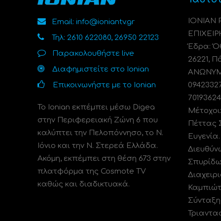
ΙΟΝΙΑΝ
Email: info@ioniantv.gr
ΕΠΙΧΕΙΡ
Τηλ: 2610 622080, 26950 22123
Έδρα: Όθ
Παρακολουθήστε live
26221, Π
Διαφημιστείτε στο Ionian
ΑΝΩΝΥΜΗ
Επικοινωνήστε με το Ionian
0942332
70193624
Το Ionian εκπέμπει μέσω Digea
Μέτοχοι
στην Περιφερειακή Ζώνη 6 που
Πέττας 
καλύπτει την Πελοπόννησο, το N.
Ευγενία
Ιόνιο και την Ν. Στερεά Ελλάδα.
Διευθύν
Ακόμη, εκπέμπει στη θέση 673 στην
Σπυρίδω
πλατφόρμα της Cosmote TV
Διαχειρι
καθώς και διαδικτυακά.
Καμπιώτ
Σύνταξη
Τριαντα