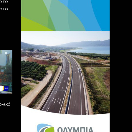
βατο
 στα
ογικό