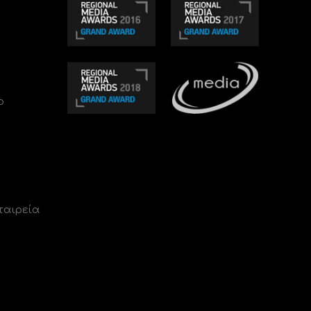
ο
ταιρεία