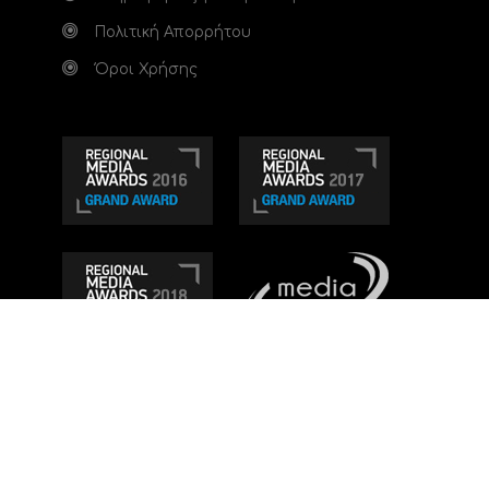
Πολιτική Απορρήτου
Όροι Χρήσης
Τηλεοπτικό κανάλι Ionian TV - Η Τηλεόραση της
Δυτικής Ελλάδας
. Ενημέρωση, Άποψη, Ψυχαγωγία.