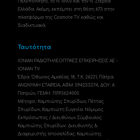
Πελοπόννησο, το N. Ιόνιο και την Ν. Στερεά
Ελλάδα. Ακόμη, εκπέμπει στη θέση 673 στην
πλατφόρμα της Cosmote TV καθώς και
διαδικτυακά.
Ταυτότητα
ΙΟΝΙΑΝ ΡΑΔΙΟΤΗΛΕΟΠΤΙΚΕΣ ΕΠΙΧΕΙΡΗΣΕΙΣ ΑΕ -
IONIAN TV
Έδρα: Όθωνος Αμαλίας 18, Τ.Κ. 26221, Πάτρα.
ΑΝΩΝΥΜΗ ΕΤΑΙΡΕΙΑ, ΑΦΜ: 094233274, ΔΟΥ: A
Πατρών, ΓΕΜΗ: 70193624000.
Μέτοχοι: Καμπιώτης Σπυρίδων, Πέττας
Σπυρίδων, Καμπιώτη Ευγενία. Νόμιμος
Εκπρόσωπος / Διευθύνων Σύμβουλος:
Καμπιώτης Σπυρίδων. Διευθυντής &
Διαχειριστής Ιστοσελίδας: Καμπιώτης