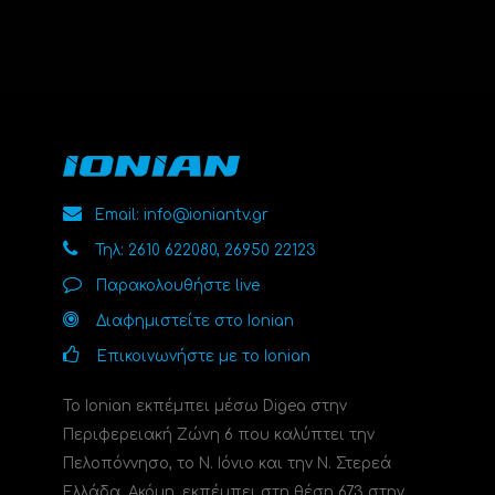
Email: info@ioniantv.gr
Τηλ: 2610 622080, 26950 22123
Παρακολουθήστε live
Διαφημιστείτε στο Ionian
Επικοινωνήστε με το Ionian
Το Ionian εκπέμπει μέσω Digea στην
Περιφερειακή Ζώνη 6 που καλύπτει την
Πελοπόννησο, το N. Ιόνιο και την Ν. Στερεά
Ελλάδα. Ακόμη, εκπέμπει στη θέση 673 στην