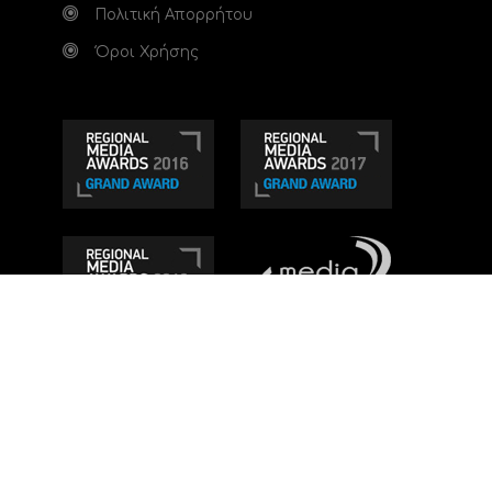
Πολιτική Απορρήτου
Όροι Χρήσης
Τηλεοπτικό κανάλι Ionian TV - Η Τηλεόραση της
Δυτικής Ελλάδας
. Ενημέρωση, Άποψη, Ψυχαγωγία.
Κατασκευή ιστοσελίδας: Set 2 Web