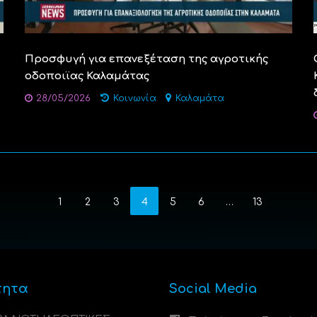
Προσφυγή για επανεξέταση της αγροτικής
οδοποιϊας Καλαμάτας
28/05/2026
Κοινωνία
Καλαμάτα
1
2
3
4
5
6
…
13
τητα
Social Media