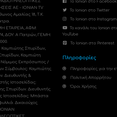
 ΡΑΔΙΟΤΗΛΕΟΠΤΙΚΕΣ
Το Ionian στο Facebook
ΗΣΕΙΣ ΑΕ - IONIAN TV
Το Ionian στο Twitter
ωνος Αμαλίας 18, Τ.Κ.
Το Ionian στο Instagram
άτρα.
 ΕΤΑΙΡΕΙΑ, ΑΦΜ:
Το κανάλι του Ionian στ
YouTube
74, ΔΟΥ: A Πατρών, ΓΕΜΗ:
000.
Το Ionian στο Pinterest
: Καμπιώτης Σπυρίδων,
Σπυρίδων, Καμπιώτη
Πληροφορίες
. Νόμιμος Εκπρόσωπος /
ων Σύμβουλος: Καμπιώτης
Πληροφορίες για την ε
ν. Διευθυντής &
Πολιτική Απορρήτου
στής Ιστοσελίδας:
Όροι Χρήσης
ης Σπυρίδων. Διευθυντής
ς Ιστοσελίδας: Μπάστα
φυλλιά. Δικαιούχος
 ΙΟΝΙΑΝ
ΗΛΕΟΠΤΙΚΕΣ