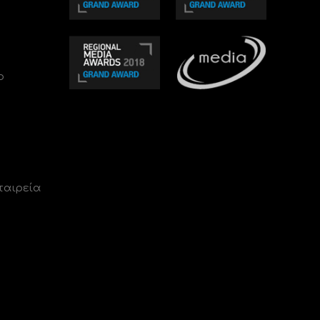
ο
ταιρεία