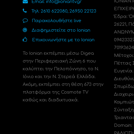
ΙΟΝΙΑΝ
Email: info@ioniantv.gr
ΕΠΙΧΕΙΡ
Τηλ: 2610 622080, 26950 22123
Έδρα: Όθ
Παρακολουθήστε live
26221, Π
Διαφημιστείτε στο Ionian
ΑΝΩΝΥΜΗ
Επικοινωνήστε με το Ionian
0942332
70193624
Το Ionian εκπέμπει μέσω Digea
Μέτοχοι
στην Περιφερειακή Ζώνη 6 που
Πέττας 
καλύπτει την Πελοπόννησο, το N.
Ευγενία
Ιόνιο και την Ν. Στερεά Ελλάδα.
Διευθύν
Ακόμη, εκπέμπει στη θέση 673 στην
Σπυρίδω
πλατφόρμα της Cosmote TV
Διαχειρι
καθώς και διαδικτυακά.
Καμπιώτ
Σύνταξη
Τριαντα
Domain:
ΡΑΔΙΟΤ