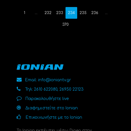
1
…
232
233
234
235
236
…
370
Email: info@ioniantv.gr
Τηλ: 2610 622080, 26950 22123
Παρακολουθήστε live
Διαφημιστείτε στο Ionian
Επικοινωνήστε με το Ionian
Το Ionian εκπέμπει μέσω Digea στην