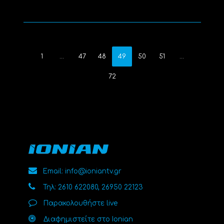
1
…
47
48
49
50
51
…
72
Email: info@ioniantv.gr
Τηλ: 2610 622080, 26950 22123
Παρακολουθήστε live
Διαφημιστείτε στο Ionian