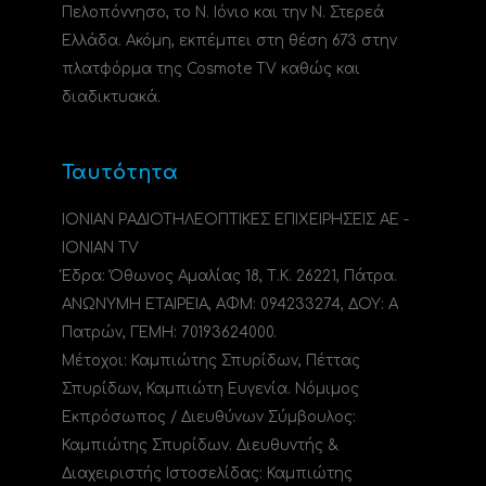
Πελοπόννησο, το N. Ιόνιο και την Ν. Στερεά
Ελλάδα. Ακόμη, εκπέμπει στη θέση 673 στην
πλατφόρμα της Cosmote TV καθώς και
διαδικτυακά.
Ταυτότητα
ΙΟΝΙΑΝ ΡΑΔΙΟΤΗΛΕΟΠΤΙΚΕΣ ΕΠΙΧΕΙΡΗΣΕΙΣ ΑΕ -
IONIAN TV
Έδρα: Όθωνος Αμαλίας 18, Τ.Κ. 26221, Πάτρα.
ΑΝΩΝΥΜΗ ΕΤΑΙΡΕΙΑ, ΑΦΜ: 094233274, ΔΟΥ: A
Πατρών, ΓΕΜΗ: 70193624000.
Μέτοχοι: Καμπιώτης Σπυρίδων, Πέττας
Σπυρίδων, Καμπιώτη Ευγενία. Νόμιμος
Εκπρόσωπος / Διευθύνων Σύμβουλος:
Καμπιώτης Σπυρίδων. Διευθυντής &
Διαχειριστής Ιστοσελίδας: Καμπιώτης