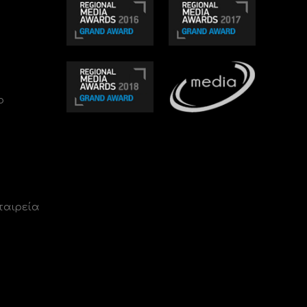
ο
ταιρεία