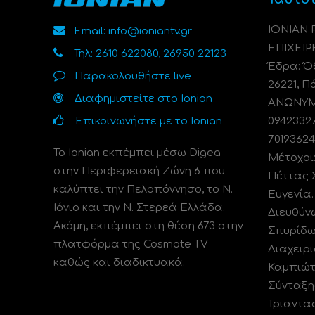
ΙΟΝΙΑΝ
Email: info@ioniantv.gr
ΕΠΙΧΕΙΡ
Τηλ: 2610 622080, 26950 22123
Έδρα: Όθ
Παρακολουθήστε live
26221, Π
Διαφημιστείτε στο Ionian
ΑΝΩΝΥΜΗ
Επικοινωνήστε με το Ionian
0942332
70193624
Το Ionian εκπέμπει μέσω Digea
Μέτοχοι
στην Περιφερειακή Ζώνη 6 που
Πέττας 
καλύπτει την Πελοπόννησο, το N.
Ευγενία
Ιόνιο και την Ν. Στερεά Ελλάδα.
Διευθύν
Ακόμη, εκπέμπει στη θέση 673 στην
Σπυρίδω
πλατφόρμα της Cosmote TV
Διαχειρι
καθώς και διαδικτυακά.
Καμπιώτ
Σύνταξη
Τριαντα