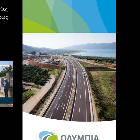
ίες
ύτως