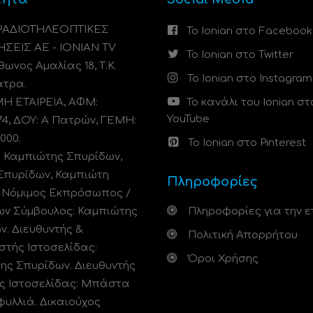
 ΡΑΔΙΟΤΗΛΕΟΠΤΙΚΕΣ
Το Ionian στο Facebook
ΗΣΕΙΣ ΑΕ - IONIAN TV
Το Ionian στο Twitter
ωνος Αμαλίας 18, Τ.Κ.
Το Ionian στο Instagram
άτρα.
 ΕΤΑΙΡΕΙΑ, ΑΦΜ:
Το κανάλι του Ionian στ
YouTube
74, ΔΟΥ: A Πατρών, ΓΕΜΗ:
000.
Το Ionian στο Pinterest
: Καμπιώτης Σπυρίδων,
Σπυρίδων, Καμπιώτη
Πληροφορίες
. Νόμιμος Εκπρόσωπος /
ων Σύμβουλος: Καμπιώτης
Πληροφορίες για την ε
ν. Διευθυντής &
Πολιτική Απορρήτου
στής Ιστοσελίδας:
Όροι Χρήσης
ης Σπυρίδων. Διευθυντής
ς Ιστοσελίδας: Μπάστα
φυλλιά. Δικαιούχος