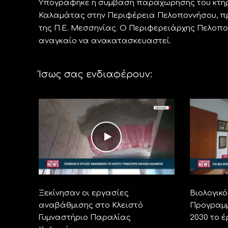
Υπογράφηκε η σύμβαση παραχώρησης του κτη
Καλαμάτας στην Περιφέρεια Πελοποννήσου, πρ
της Π.Ε. Μεσσηνίας. Ο Περιφερειάρχης Πελοπον
αναγκαίο να ανακατασκευαστεί.
Ίσως σας ενδιαφέρουν:
Ξεκίνησαν οι εργασίες
Βιολογικό
αναβάθμισης στο Κλειστό
Προγραμμ
Γυμναστήριο Παραλίας
2030 το έ