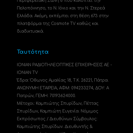
Περιφερειακή Ζώνη 6 που καλύπτει την
Πελοπόννησο, το N. Ιόνιο και την Ν. Στερεά
Ελλάδα. Ακόμη, εκπέμπει στη θέση 673 στην
πλατφόρμα της Cosmote TV καθώς και
διαδικτυακά.
Ταυτότητα
ΙΟΝΙΑΝ ΡΑΔΙΟΤΗΛΕΟΠΤΙΚΕΣ ΕΠΙΧΕΙΡΗΣΕΙΣ ΑΕ -
IONIAN TV
Έδρα: Όθωνος Αμαλίας 18, Τ.Κ. 26221, Πάτρα.
ΑΝΩΝΥΜΗ ΕΤΑΙΡΕΙΑ, ΑΦΜ: 094233274, ΔΟΥ: A
Πατρών, ΓΕΜΗ: 70193624000.
Μέτοχοι: Καμπιώτης Σπυρίδων, Πέττας
Σπυρίδων, Καμπιώτη Ευγενία. Νόμιμος
Εκπρόσωπος / Διευθύνων Σύμβουλος:
Καμπιώτης Σπυρίδων. Διευθυντής &