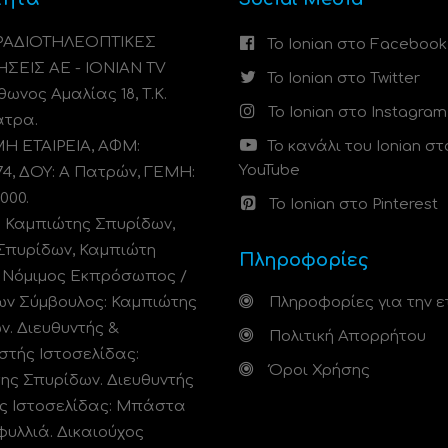
 ΡΑΔΙΟΤΗΛΕΟΠΤΙΚΕΣ
Το Ionian στο Facebook
ΗΣΕΙΣ ΑΕ - IONIAN TV
Το Ionian στο Twitter
ωνος Αμαλίας 18, Τ.Κ.
Το Ionian στο Instagram
άτρα.
 ΕΤΑΙΡΕΙΑ, ΑΦΜ:
Το κανάλι του Ionian στ
YouTube
74, ΔΟΥ: A Πατρών, ΓΕΜΗ:
000.
Το Ionian στο Pinterest
: Καμπιώτης Σπυρίδων,
Σπυρίδων, Καμπιώτη
Πληροφορίες
. Νόμιμος Εκπρόσωπος /
ων Σύμβουλος: Καμπιώτης
Πληροφορίες για την ε
ν. Διευθυντής &
Πολιτική Απορρήτου
στής Ιστοσελίδας:
Όροι Χρήσης
ης Σπυρίδων. Διευθυντής
ς Ιστοσελίδας: Μπάστα
φυλλιά. Δικαιούχος