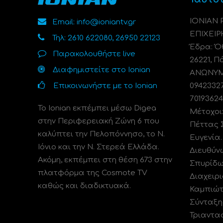
ΙΟΝΙΑΝ
Email: info@ioniantv.gr
ΕΠΙΧΕΙΡ
Τηλ: 2610 622080, 26950 22123
Έδρα: Όθ
Παρακολουθήστε live
26221, Π
Διαφημιστείτε στο Ionian
ΑΝΩΝΥΜΗ
Επικοινωνήστε με το Ionian
0942332
70193624
Το Ionian εκπέμπει μέσω Digea
Μέτοχοι
στην Περιφερειακή Ζώνη 6 που
Πέττας 
καλύπτει την Πελοπόννησο, το N.
Ευγενία
Ιόνιο και την Ν. Στερεά Ελλάδα.
Διευθύν
Ακόμη, εκπέμπει στη θέση 673 στην
Σπυρίδω
πλατφόρμα της Cosmote TV
Διαχειρι
καθώς και διαδικτυακά.
Καμπιώτ
Σύνταξη
Τριαντα