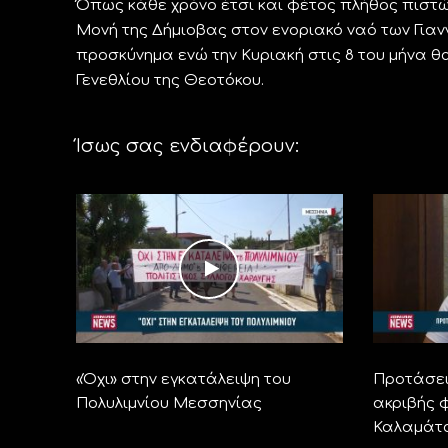
Όπως κάθε χρόνο έτσι και φέτος πλήθος πιστώ
Μονή της Δήμιοβας στον ενοριακό ναό των Γιαν
προσκύνημα ενώ την Κυριακή στις 8 του μήνα θα 
Γενεθλίου της Θεοτόκου.
Ίσως σας ενδιαφέρουν:
«Όχι» στην εγκατάλειψη του
Προτάσει
Πολυλιμνίου Μεσσηνίας
ακριβής φ
Καλαμάτ