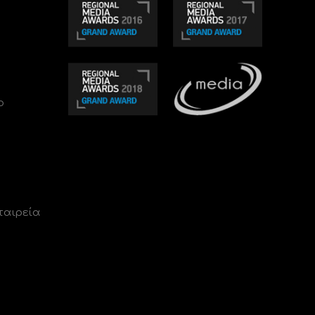
ο
ταιρεία