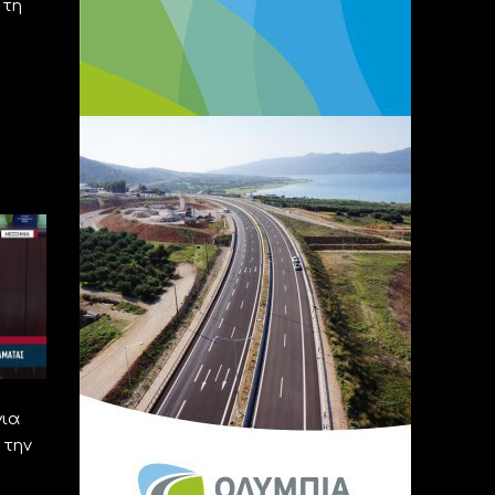
 τη
για
 την