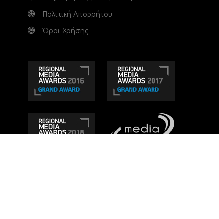
Πολιτική Απορρήτου
Όροι Χρήσης
Τηλεοπτικό κανάλι Ionian TV - Η Τηλεόραση της
Δυτικής Ελλάδας
. Ενημέρωση, Άποψη, Ψυχαγωγία.