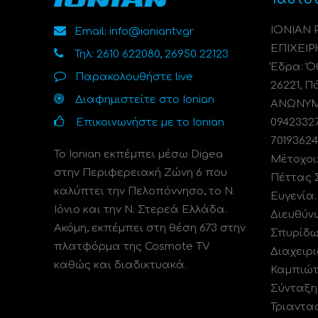
ΙΟΝΙΑΝ
Email: info@ioniantv.gr
ΕΠΙΧΕΙΡ
Τηλ: 2610 622080, 26950 22123
Έδρα: Όθ
Παρακολουθήστε live
26221, Π
Διαφημιστείτε στο Ionian
ΑΝΩΝΥΜΗ
Επικοινωνήστε με το Ionian
0942332
70193624
Το Ionian εκπέμπει μέσω Digea
Μέτοχοι
στην Περιφερειακή Ζώνη 6 που
Πέττας 
καλύπτει την Πελοπόννησο, το N.
Ευγενία
Ιόνιο και την Ν. Στερεά Ελλάδα.
Διευθύν
Ακόμη, εκπέμπει στη θέση 673 στην
Σπυρίδω
πλατφόρμα της Cosmote TV
Διαχειρι
καθώς και διαδικτυακά.
Καμπιώτ
Σύνταξη
Τριαντα