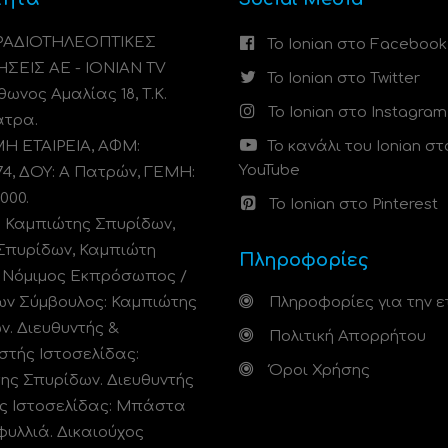
 ΡΑΔΙΟΤΗΛΕΟΠΤΙΚΕΣ
Το Ionian στο Facebook
ΗΣΕΙΣ ΑΕ - IONIAN TV
Το Ionian στο Twitter
ωνος Αμαλίας 18, Τ.Κ.
Το Ionian στο Instagram
άτρα.
 ΕΤΑΙΡΕΙΑ, ΑΦΜ:
Το κανάλι του Ionian στ
YouTube
74, ΔΟΥ: A Πατρών, ΓΕΜΗ:
000.
Το Ionian στο Pinterest
: Καμπιώτης Σπυρίδων,
Σπυρίδων, Καμπιώτη
Πληροφορίες
. Νόμιμος Εκπρόσωπος /
ων Σύμβουλος: Καμπιώτης
Πληροφορίες για την ε
ν. Διευθυντής &
Πολιτική Απορρήτου
στής Ιστοσελίδας:
Όροι Χρήσης
ης Σπυρίδων. Διευθυντής
ς Ιστοσελίδας: Μπάστα
φυλλιά. Δικαιούχος