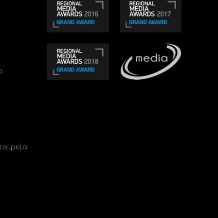
ο
ταιρεία