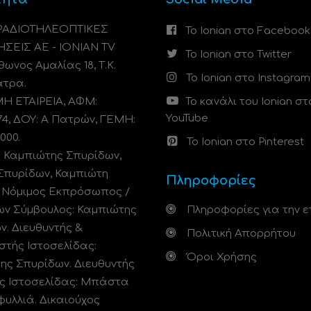
 ΡΑΔΙΟΤΗΛΕΟΠΤΙΚΕΣ
Το Ionian στο Facebook
ΗΣΕΙΣ ΑΕ - IONIAN TV
Το Ionian στο Twitter
ωνος Αμαλίας 18, Τ.Κ.
Το Ionian στο Instagram
άτρα.
 ΕΤΑΙΡΕΙΑ, ΑΦΜ:
Το κανάλι του Ionian στ
YouTube
74, ΔΟΥ: A Πατρών, ΓΕΜΗ:
000.
Το Ionian στο Pinterest
: Καμπιώτης Σπυρίδων,
Σπυρίδων, Καμπιώτη
Πληροφορίες
. Νόμιμος Εκπρόσωπος /
ων Σύμβουλος: Καμπιώτης
Πληροφορίες για την ε
ν. Διευθυντής &
Πολιτική Απορρήτου
στής Ιστοσελίδας:
Όροι Χρήσης
ης Σπυρίδων. Διευθυντής
ς Ιστοσελίδας: Μπάστα
φυλλιά. Δικαιούχος