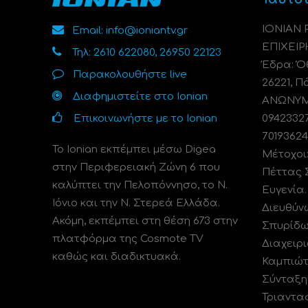
ΙΟΝΙΑΝ
Email: info@ioniantv.gr
ΕΠΙΧΕΙΡ
Τηλ: 2610 622080, 26950 22123
Έδρα: Όθ
Παρακολουθήστε live
26221, Π
Διαφημιστείτε στο Ionian
ΑΝΩΝΥΜΗ
Επικοινωνήστε με το Ionian
0942332
70193624
Το Ionian εκπέμπει μέσω Digea
Μέτοχοι
στην Περιφερειακή Ζώνη 6 που
Πέττας 
καλύπτει την Πελοπόννησο, το N.
Ευγενία
Ιόνιο και την Ν. Στερεά Ελλάδα.
Διευθύν
Ακόμη, εκπέμπει στη θέση 673 στην
Σπυρίδω
πλατφόρμα της Cosmote TV
Διαχειρι
καθώς και διαδικτυακά.
Καμπιώτ
Σύνταξη
Τριαντα