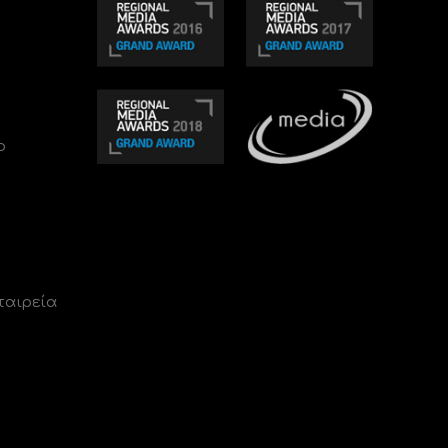
ο
ταιρεία