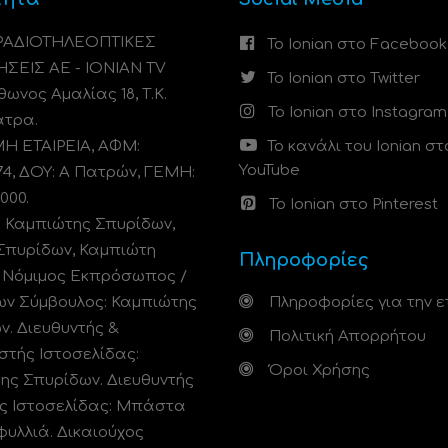
 ΡΑΔΙΟΤΗΛΕΟΠΤΙΚΕΣ
Το Ionian στο Facebook
ΗΣΕΙΣ ΑΕ - IONIAN TV
Το Ionian στο Twitter
ωνος Αμαλίας 18, Τ.Κ.
Το Ionian στο Instagram
άτρα.
 ΕΤΑΙΡΕΙΑ, ΑΦΜ:
Το κανάλι του Ionian στ
YouTube
74, ΔΟΥ: A Πατρών, ΓΕΜΗ:
000.
Το Ionian στο Pinterest
: Καμπιώτης Σπυρίδων,
Σπυρίδων, Καμπιώτη
Πληροφορίες
. Νόμιμος Εκπρόσωπος /
ων Σύμβουλος: Καμπιώτης
Πληροφορίες για την ε
ν. Διευθυντής &
Πολιτική Απορρήτου
στής Ιστοσελίδας:
Όροι Χρήσης
ης Σπυρίδων. Διευθυντής
ς Ιστοσελίδας: Μπάστα
φυλλιά. Δικαιούχος