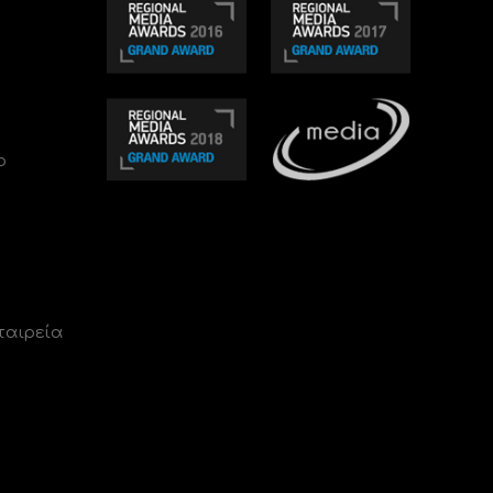
ο
ταιρεία