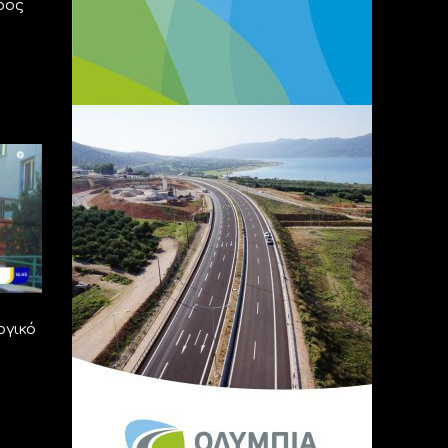
ρος
ογικό