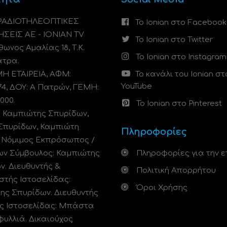
 ΡΑΔΙΟΤΗΛΕΟΠΤΙΚΕΣ
Το Ionian στο Facebook
ΗΣΕΙΣ ΑΕ - IONIAN TV
Το Ionian στο Twitter
ωνος Αμαλίας 18, Τ.Κ.
Το Ionian στο Instagram
άτρα.
 ΕΤΑΙΡΕΙΑ, ΑΦΜ:
Το κανάλι του Ionian στ
YouTube
74, ΔΟΥ: A Πατρών, ΓΕΜΗ:
000.
Το Ionian στο Pinterest
: Καμπιώτης Σπυρίδων,
Σπυρίδων, Καμπιώτη
Πληροφορίες
. Νόμιμος Εκπρόσωπος /
ων Σύμβουλος: Καμπιώτης
Πληροφορίες για την ε
ν. Διευθυντής &
Πολιτική Απορρήτου
στής Ιστοσελίδας:
Όροι Χρήσης
ης Σπυρίδων. Διευθυντής
ς Ιστοσελίδας: Μπάστα
φυλλιά. Δικαιούχος