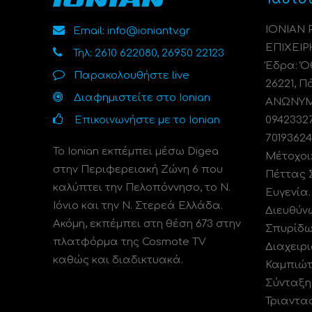
ΙΟΝΙΑΝ
Email: info@ioniantv.gr
ΕΠΙΧΕΙΡ
Τηλ: 2610 622080, 26950 22123
Έδρα: Όθ
Παρακολουθήστε live
26221, Π
Διαφημιστείτε στο Ionian
ΑΝΩΝΥΜΗ
Επικοινωνήστε με το Ionian
0942332
70193624
Το Ionian εκπέμπει μέσω Digea
Μέτοχοι
στην Περιφερειακή Ζώνη 6 που
Πέττας 
καλύπτει την Πελοπόννησο, το N.
Ευγενία
Ιόνιο και την Ν. Στερεά Ελλάδα.
Διευθύν
Ακόμη, εκπέμπει στη θέση 673 στην
Σπυρίδω
πλατφόρμα της Cosmote TV
Διαχειρι
καθώς και διαδικτυακά.
Καμπιώτ
Σύνταξη
Τριαντα