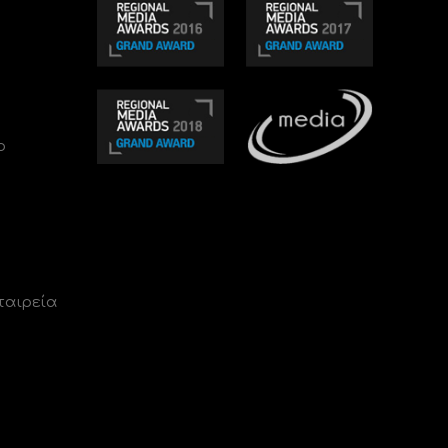
ο
ταιρεία