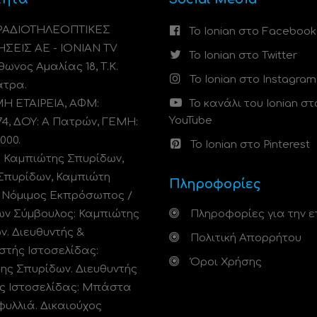
 ΡΑΔΙΟΤΗΛΕΟΠΤΙΚΕΣ
Το Ionian στο Facebook
ΗΣΕΙΣ ΑΕ - IONIAN TV
Το Ionian στο Twitter
ωνος Αμαλίας 18, Τ.Κ.
Το Ionian στο Instagram
άτρα.
 ΕΤΑΙΡΕΙΑ, ΑΦΜ:
Το κανάλι του Ionian στ
YouTube
74, ΔΟΥ: A Πατρών, ΓΕΜΗ:
000.
Το Ionian στο Pinterest
: Καμπιώτης Σπυρίδων,
Σπυρίδων, Καμπιώτη
Πληροφορίες
. Νόμιμος Εκπρόσωπος /
ων Σύμβουλος: Καμπιώτης
Πληροφορίες για την ε
ν. Διευθυντής &
Πολιτική Απορρήτου
στής Ιστοσελίδας:
Όροι Χρήσης
ης Σπυρίδων. Διευθυντής
ς Ιστοσελίδας: Μπάστα
φυλλιά. Δικαιούχος