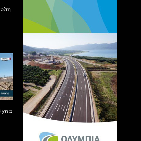
τρίτη
ίχτια