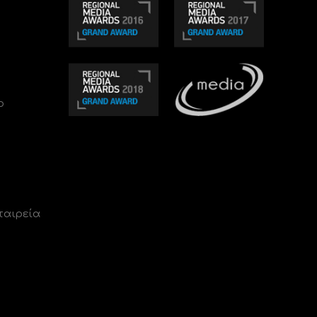
ο
ταιρεία