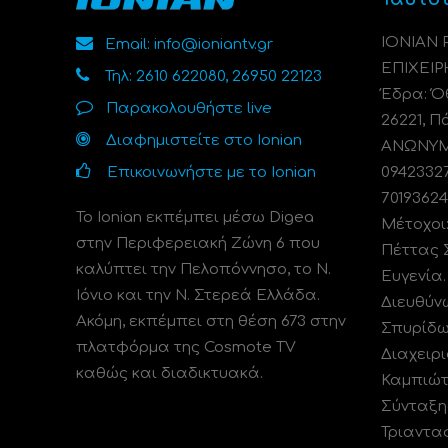
ΙΟΝΙΑΝ
Email: info@ioniantv.gr
ΕΠΙΧΕΙΡ
Τηλ: 2610 622080, 26950 22123
Έδρα: Όθ
Παρακολουθήστε live
26221, Π
Διαφημιστείτε στο Ionian
ΑΝΩΝΥΜΗ
Επικοινωνήστε με το Ionian
0942332
70193624
Το Ionian εκπέμπει μέσω Digea
Μέτοχοι
στην Περιφερειακή Ζώνη 6 που
Πέττας 
καλύπτει την Πελοπόννησο, το N.
Ευγενία
Ιόνιο και την Ν. Στερεά Ελλάδα.
Διευθύν
Ακόμη, εκπέμπει στη θέση 673 στην
Σπυρίδω
πλατφόρμα της Cosmote TV
Διαχειρι
καθώς και διαδικτυακά.
Καμπιώτ
Σύνταξη
Τριαντα