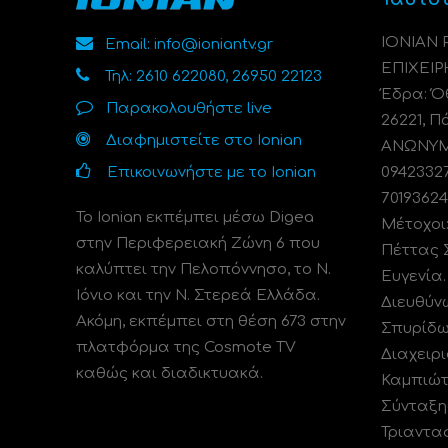
ΙΟΝΙΑΝ
Email: info@ioniantv.gr
ΕΠΙΧΕΙΡ
Τηλ: 2610 622080, 26950 22123
Έδρα: Όθ
Παρακολουθήστε live
26221, Π
Διαφημιστείτε στο Ionian
ΑΝΩΝΥΜΗ
Επικοινωνήστε με το Ionian
0942332
70193624
Το Ionian εκπέμπει μέσω Digea
Μέτοχοι
στην Περιφερειακή Ζώνη 6 που
Πέττας 
καλύπτει την Πελοπόννησο, το N.
Ευγενία
Ιόνιο και την Ν. Στερεά Ελλάδα.
Διευθύν
Ακόμη, εκπέμπει στη θέση 673 στην
Σπυρίδω
πλατφόρμα της Cosmote TV
Διαχειρι
καθώς και διαδικτυακά.
Καμπιώτ
Σύνταξη
Τριαντα