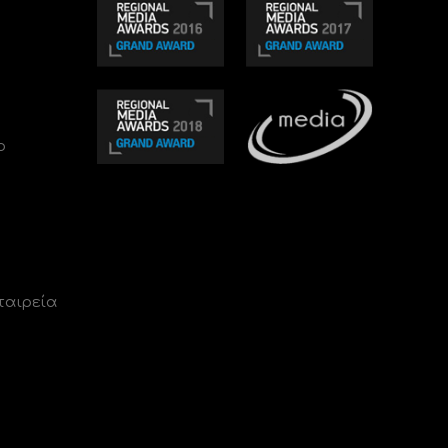
ο
ταιρεία