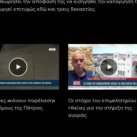
εωρήσει την απόφασή της να εισηγηθεί την κατάργηση 
ργεί επιτυχώς εδώ και τρεις δεκαετίες.
ες «κάνουν παρέλαση»
Οι στόχοι του επιμελητηρίου
όμους της Πάτρας
Ηλείας για την στήριξη της
αγοράς