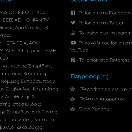
 ΡΑΔΙΟΤΗΛΕΟΠΤΙΚΕΣ
Το Ionian στο Facebook
ΗΣΕΙΣ ΑΕ - IONIAN TV
Το Ionian στο Twitter
ωνος Αμαλίας 18, Τ.Κ.
Το Ionian στο Instagram
άτρα.
 ΕΤΑΙΡΕΙΑ, ΑΦΜ:
Το κανάλι του Ionian στ
YouTube
74, ΔΟΥ: A Πατρών, ΓΕΜΗ:
000.
Το Ionian στο Pinterest
: Καμπιώτης Σπυρίδων,
Σπυρίδων, Καμπιώτη
Πληροφορίες
. Νόμιμος Εκπρόσωπος /
ων Σύμβουλος: Καμπιώτης
Πληροφορίες για την ε
ν. Διευθυντής &
Πολιτική Απορρήτου
στής Ιστοσελίδας:
Όροι Χρήσης
ης Σπυρίδων. Διευθυντής
ς Ιστοσελίδας: Μπάστα
φυλλιά. Δικαιούχος