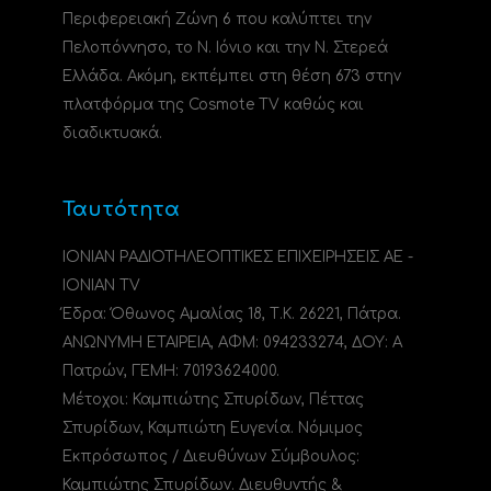
Περιφερειακή Ζώνη 6 που καλύπτει την
Πελοπόννησο, το N. Ιόνιο και την Ν. Στερεά
Ελλάδα. Ακόμη, εκπέμπει στη θέση 673 στην
πλατφόρμα της Cosmote TV καθώς και
διαδικτυακά.
Ταυτότητα
ΙΟΝΙΑΝ ΡΑΔΙΟΤΗΛΕΟΠΤΙΚΕΣ ΕΠΙΧΕΙΡΗΣΕΙΣ ΑΕ -
IONIAN TV
Έδρα: Όθωνος Αμαλίας 18, Τ.Κ. 26221, Πάτρα.
ΑΝΩΝΥΜΗ ΕΤΑΙΡΕΙΑ, ΑΦΜ: 094233274, ΔΟΥ: A
Πατρών, ΓΕΜΗ: 70193624000.
Μέτοχοι: Καμπιώτης Σπυρίδων, Πέττας
Σπυρίδων, Καμπιώτη Ευγενία. Νόμιμος
Εκπρόσωπος / Διευθύνων Σύμβουλος:
Καμπιώτης Σπυρίδων. Διευθυντής &