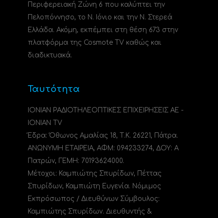
Περιφερειακή Ζώνη 6 που καλύπτει την
Πελοπόννησο, το N. Ιόνιο και την Ν. Στερεά
Ελλάδα. Ακόμη, εκπέμπει στη θέση 673 στην
πλατφόρμα της Cosmote TV καθώς και
διαδικτυακά.
Ταυτότητα
ΙΟΝΙΑΝ ΡΑΔΙΟΤΗΛΕΟΠΤΙΚΕΣ ΕΠΙΧΕΙΡΗΣΕΙΣ ΑΕ -
IONIAN TV
Έδρα: Όθωνος Αμαλίας 18, Τ.Κ. 26221, Πάτρα.
ΑΝΩΝΥΜΗ ΕΤΑΙΡΕΙΑ, ΑΦΜ: 094233274, ΔΟΥ: A
Πατρών, ΓΕΜΗ: 70193624000.
Μέτοχοι: Καμπιώτης Σπυρίδων, Πέττας
Σπυρίδων, Καμπιώτη Ευγενία. Νόμιμος
Εκπρόσωπος / Διευθύνων Σύμβουλος:
Καμπιώτης Σπυρίδων. Διευθυντής &