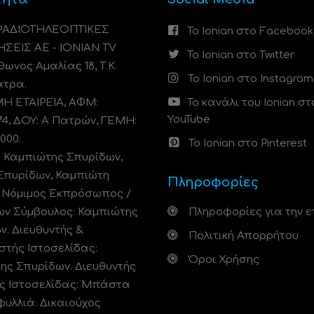
 ΡΑΔΙΟΤΗΛΕΟΠΤΙΚΕΣ
Το Ionian στο Facebook
ΗΣΕΙΣ ΑΕ - IONIAN TV
Το Ionian στο Twitter
ωνος Αμαλίας 18, Τ.Κ.
Το Ionian στο Instagram
άτρα.
 ΕΤΑΙΡΕΙΑ, ΑΦΜ:
Το κανάλι του Ionian στ
YouTube
74, ΔΟΥ: A Πατρών, ΓΕΜΗ:
000.
Το Ionian στο Pinterest
: Καμπιώτης Σπυρίδων,
Σπυρίδων, Καμπιώτη
Πληροφορίες
. Νόμιμος Εκπρόσωπος /
ων Σύμβουλος: Καμπιώτης
Πληροφορίες για την ε
ν. Διευθυντής &
Πολιτική Απορρήτου
στής Ιστοσελίδας:
Όροι Χρήσης
ης Σπυρίδων. Διευθυντής
ς Ιστοσελίδας: Μπάστα
φυλλιά. Δικαιούχος