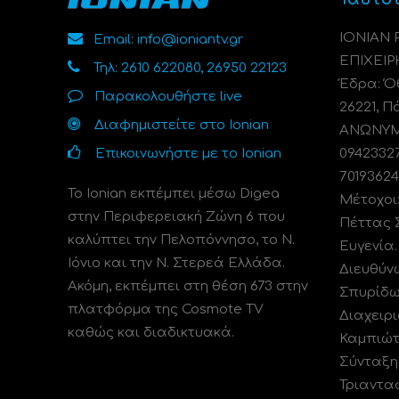
ΙΟΝΙΑΝ
Email: info@ioniantv.gr
ΕΠΙΧΕΙΡ
Τηλ: 2610 622080, 26950 22123
Έδρα: Όθ
Παρακολουθήστε live
26221, Π
Διαφημιστείτε στο Ionian
ΑΝΩΝΥΜΗ
Επικοινωνήστε με το Ionian
0942332
70193624
Το Ionian εκπέμπει μέσω Digea
Μέτοχοι
στην Περιφερειακή Ζώνη 6 που
Πέττας 
καλύπτει την Πελοπόννησο, το N.
Ευγενία
Ιόνιο και την Ν. Στερεά Ελλάδα.
Διευθύν
Ακόμη, εκπέμπει στη θέση 673 στην
Σπυρίδω
πλατφόρμα της Cosmote TV
Διαχειρι
καθώς και διαδικτυακά.
Καμπιώτ
Σύνταξη
Τριαντα