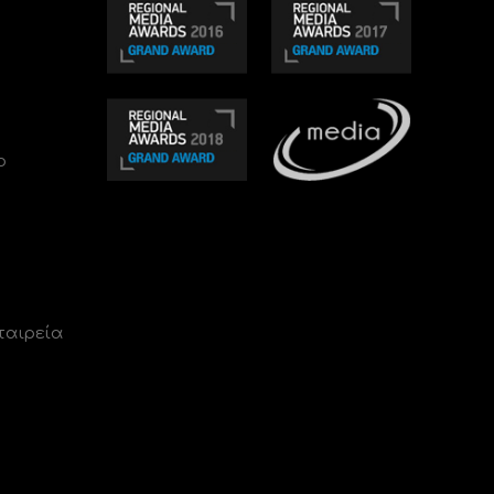
ο
ταιρεία