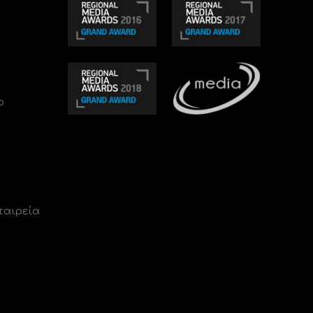
ο
ταιρεία