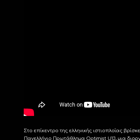
Στο επίκεντρο της ελληνικής ιστιοπλοΐας βρίσκ
Πανελλήνιο Πρωτάθλημα Optimist U13, μια διορ