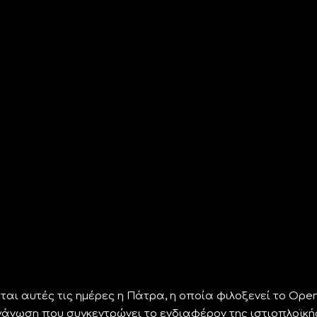
εται αυτές τις ημέρες η Πάτρα, η οποία φιλοξενεί το Ope
γάνωση που συγκεντρώνει το ενδιαφέρον της ιστιοπλοϊκή