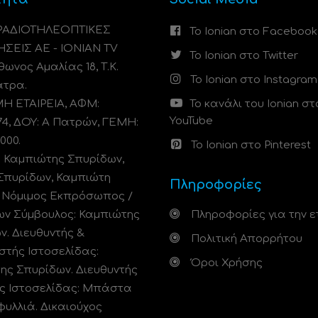
 ΡΑΔΙΟΤΗΛΕΟΠΤΙΚΕΣ
Το Ionian στο Facebook
ΗΣΕΙΣ ΑΕ - IONIAN TV
Το Ionian στο Twitter
ωνος Αμαλίας 18, Τ.Κ.
Το Ionian στο Instagram
άτρα.
 ΕΤΑΙΡΕΙΑ, ΑΦΜ:
Το κανάλι του Ionian στ
YouTube
74, ΔΟΥ: A Πατρών, ΓΕΜΗ:
000.
Το Ionian στο Pinterest
: Καμπιώτης Σπυρίδων,
Σπυρίδων, Καμπιώτη
Πληροφορίες
. Νόμιμος Εκπρόσωπος /
ων Σύμβουλος: Καμπιώτης
Πληροφορίες για την ε
ν. Διευθυντής &
Πολιτική Απορρήτου
στής Ιστοσελίδας:
Όροι Χρήσης
ης Σπυρίδων. Διευθυντής
ς Ιστοσελίδας: Μπάστα
φυλλιά. Δικαιούχος