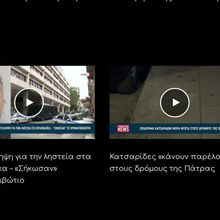
ηψη για την ληστεία στα
Κατσαρίδες «κάνουν παρέλ
κα – «Σήκωσαν»
στους δρόμους της Πάτρας
ιβώτιο