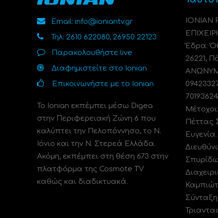
ΙΟΝΙΑΝ
Email: info@ioniantv.gr
ΕΠΙΧΕΙΡ
Τηλ: 2610 622080, 26950 22123
Έδρα: Όθ
Παρακολουθήστε live
26221, Π
Διαφημιστείτε στο Ionian
ΑΝΩΝΥΜΗ
Επικοινωνήστε με το Ionian
0942332
70193624
Το Ionian εκπέμπει μέσω Digea
Μέτοχοι
στην Περιφερειακή Ζώνη 6 που
Πέττας 
καλύπτει την Πελοπόννησο, το N.
Ευγενία
Ιόνιο και την Ν. Στερεά Ελλάδα.
Διευθύν
Ακόμη, εκπέμπει στη θέση 673 στην
Σπυρίδω
πλατφόρμα της Cosmote TV
Διαχειρι
καθώς και διαδικτυακά.
Καμπιώτ
Σύνταξη
Τριαντα