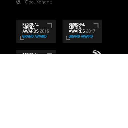
Όροι Χρήσης
Τηλεοπτικό κανάλι Ionian TV - Η Τηλεόραση της
Δυτικής Ελλάδας
. Ενημέρωση, Άποψη, Ψυχαγωγία.
Κατασκευή ιστοσελίδας: Set 2 Web