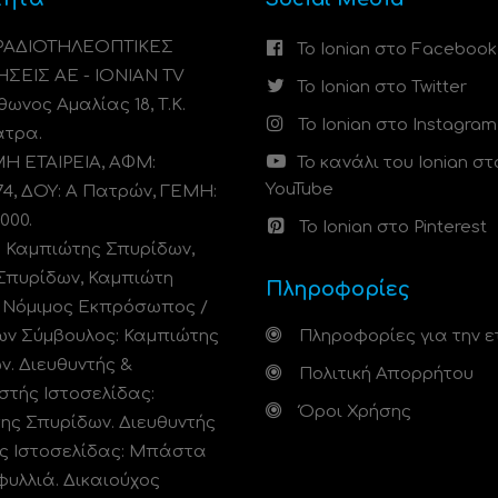
 ΡΑΔΙΟΤΗΛΕΟΠΤΙΚΕΣ
Το Ionian στο Facebook
ΗΣΕΙΣ ΑΕ - IONIAN TV
Το Ionian στο Twitter
ωνος Αμαλίας 18, Τ.Κ.
Το Ionian στο Instagram
άτρα.
 ΕΤΑΙΡΕΙΑ, ΑΦΜ:
Το κανάλι του Ionian στ
YouTube
74, ΔΟΥ: A Πατρών, ΓΕΜΗ:
000.
Το Ionian στο Pinterest
: Καμπιώτης Σπυρίδων,
Σπυρίδων, Καμπιώτη
Πληροφορίες
. Νόμιμος Εκπρόσωπος /
ων Σύμβουλος: Καμπιώτης
Πληροφορίες για την ε
ν. Διευθυντής &
Πολιτική Απορρήτου
στής Ιστοσελίδας:
Όροι Χρήσης
ης Σπυρίδων. Διευθυντής
ς Ιστοσελίδας: Μπάστα
φυλλιά. Δικαιούχος