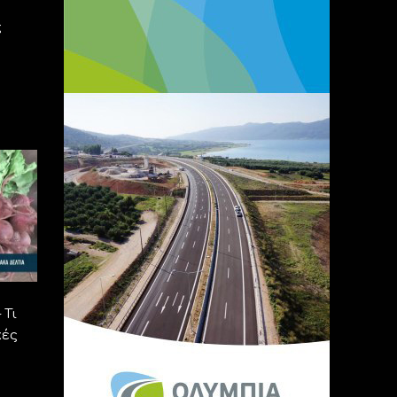
ς
 Τι
κές