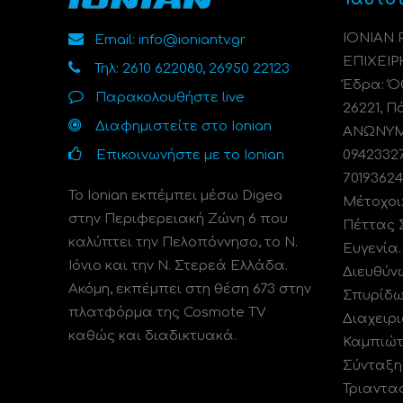
ΙΟΝΙΑΝ
Email: info@ioniantv.gr
ΕΠΙΧΕΙΡ
Τηλ: 2610 622080, 26950 22123
Έδρα: Όθ
Παρακολουθήστε live
26221, Π
Διαφημιστείτε στο Ionian
ΑΝΩΝΥΜΗ
Επικοινωνήστε με το Ionian
0942332
70193624
Το Ionian εκπέμπει μέσω Digea
Μέτοχοι
στην Περιφερειακή Ζώνη 6 που
Πέττας 
καλύπτει την Πελοπόννησο, το N.
Ευγενία
Ιόνιο και την Ν. Στερεά Ελλάδα.
Διευθύν
Ακόμη, εκπέμπει στη θέση 673 στην
Σπυρίδω
πλατφόρμα της Cosmote TV
Διαχειρι
καθώς και διαδικτυακά.
Καμπιώτ
Σύνταξη
Τριαντα