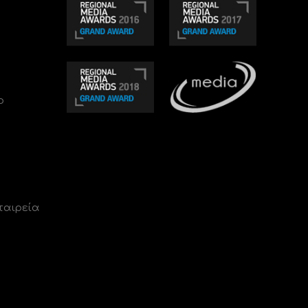
ο
ταιρεία