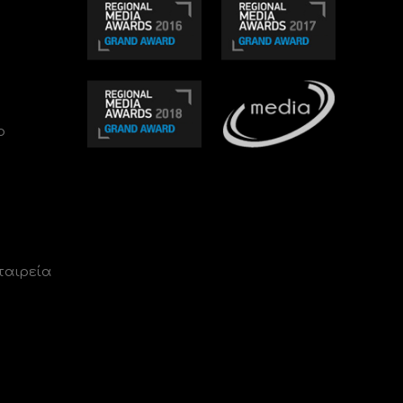
ο
ταιρεία