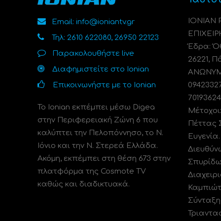
ΙΟΝΙΑΝ
Email: info@ioniantv.gr
ΕΠΙΧΕΙΡ
Τηλ: 2610 622080, 26950 22123
Έδρα: Όθ
Παρακολουθήστε live
26221, Π
Διαφημιστείτε στο Ionian
ΑΝΩΝΥΜΗ
Επικοινωνήστε με το Ionian
0942332
70193624
Το Ionian εκπέμπει μέσω Digea
Μέτοχοι
στην Περιφερειακή Ζώνη 6 που
Πέττας 
καλύπτει την Πελοπόννησο, το N.
Ευγενία
Ιόνιο και την Ν. Στερεά Ελλάδα.
Διευθύν
Ακόμη, εκπέμπει στη θέση 673 στην
Σπυρίδω
πλατφόρμα της Cosmote TV
Διαχειρι
καθώς και διαδικτυακά.
Καμπιώτ
Σύνταξη
Τριαντα