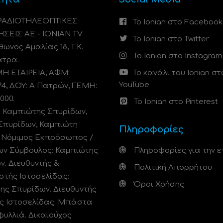
 ΡΑΔΙΟΤΗΛΕΟΠΤΙΚΕΣ
Το Ionian στο Facebook
ΗΣΕΙΣ ΑΕ - IONIAN TV
Το Ionian στο Twitter
ωνος Αμαλίας 18, Τ.Κ.
Το Ionian στο Instagram
άτρα.
 ΕΤΑΙΡΕΙΑ, ΑΦΜ:
Το κανάλι του Ionian στ
YouTube
74, ΔΟΥ: A Πατρών, ΓΕΜΗ:
000.
Το Ionian στο Pinterest
: Καμπιώτης Σπυρίδων,
Σπυρίδων, Καμπιώτη
Πληροφορίες
. Νόμιμος Εκπρόσωπος /
ων Σύμβουλος: Καμπιώτης
Πληροφορίες για την ε
ν. Διευθυντής &
Πολιτική Απορρήτου
στής Ιστοσελίδας:
Όροι Χρήσης
ης Σπυρίδων. Διευθυντής
ς Ιστοσελίδας: Μπάστα
φυλλιά. Δικαιούχος