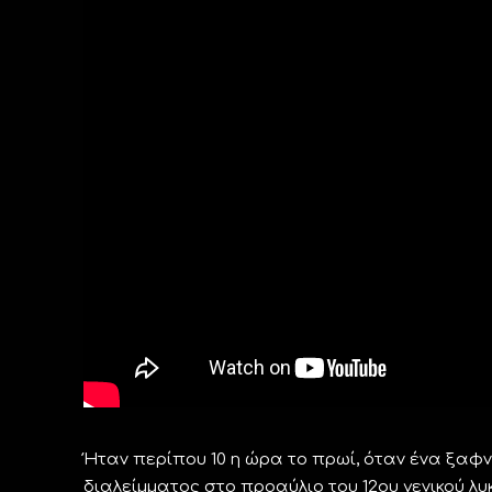
Ήταν περίπου 10 η ώρα το πρωί, όταν ένα ξαφν
διαλείμματος στο προαύλιο του 12ου γενικού λ