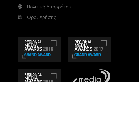
Πολιτική Απορρήτου
Όροι Χρήσης
Τηλεοπτικό κανάλι Ionian TV - Η Τηλεόραση της
Δυτικής Ελλάδας
. Ενημέρωση, Άποψη, Ψυχαγωγία.