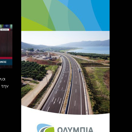
για
 την