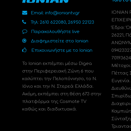
ΙΟΝΙΑΝ
Email: info@ioniantv.gr
ΕΠΙΧΕΙΡ
Τηλ: 2610 622080, 26950 22123
Έδρα: Όθ
Παρακολουθήστε live
26221, Π
Διαφημιστείτε στο Ionian
ΑΝΩΝΥΜΗ
Επικοινωνήστε με το Ionian
0942332
70193624
Το Ionian εκπέμπει μέσω Digea
Μέτοχοι
στην Περιφερειακή Ζώνη 6 που
Πέττας 
καλύπτει την Πελοπόννησο, το N.
Ευγενία
Ιόνιο και την Ν. Στερεά Ελλάδα.
Διευθύν
Ακόμη, εκπέμπει στη θέση 673 στην
Σπυρίδω
πλατφόρμα της Cosmote TV
Διαχειρι
καθώς και διαδικτυακά.
Καμπιώτ
Σύνταξη
Τριαντα