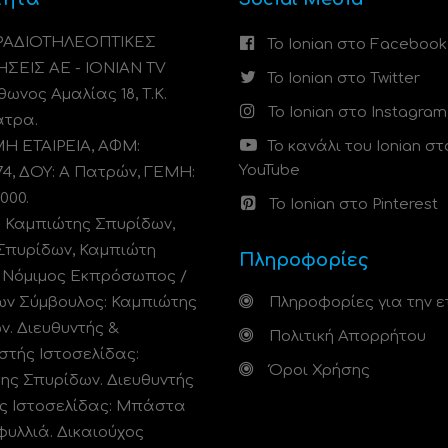
 ΡΑΔΙΟΤΗΛΕΟΠΤΙΚΕΣ
Το Ionian στο Facebook
ΗΣΕΙΣ ΑΕ - IONIAN TV
Το Ionian στο Twitter
ωνος Αμαλίας 18, Τ.Κ.
Το Ionian στο Instagram
άτρα.
 ΕΤΑΙΡΕΙΑ, ΑΦΜ:
Το κανάλι του Ionian στ
YouTube
74, ΔΟΥ: A Πατρών, ΓΕΜΗ:
000.
Το Ionian στο Pinterest
: Καμπιώτης Σπυρίδων,
Σπυρίδων, Καμπιώτη
Πληροφορίες
. Νόμιμος Εκπρόσωπος /
ων Σύμβουλος: Καμπιώτης
Πληροφορίες για την ε
ν. Διευθυντής &
Πολιτική Απορρήτου
στής Ιστοσελίδας:
Όροι Χρήσης
ης Σπυρίδων. Διευθυντής
ς Ιστοσελίδας: Μπάστα
φυλλιά. Δικαιούχος