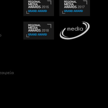
ο
ταιρεία