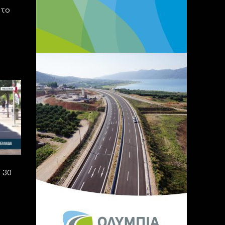
 το
 30