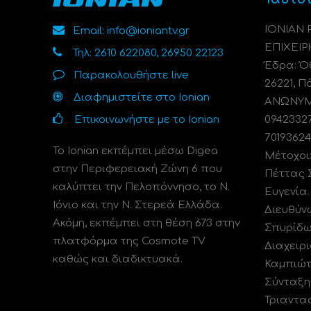
ΙΟΝΙΑΝ
Email: info@ioniantv.gr
ΕΠΙΧΕΙΡ
Τηλ: 2610 622080, 26950 22123
Έδρα: Όθ
Παρακολουθήστε live
26221, Π
Διαφημιστείτε στο Ionian
ΑΝΩΝΥΜΗ
Επικοινωνήστε με το Ionian
0942332
70193624
Το Ionian εκπέμπει μέσω Digea
Μέτοχοι
στην Περιφερειακή Ζώνη 6 που
Πέττας 
καλύπτει την Πελοπόννησο, το N.
Ευγενία
Ιόνιο και την Ν. Στερεά Ελλάδα.
Διευθύν
Ακόμη, εκπέμπει στη θέση 673 στην
Σπυρίδω
πλατφόρμα της Cosmote TV
Διαχειρι
καθώς και διαδικτυακά.
Καμπιώτ
Σύνταξη
Τριαντα