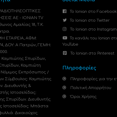
 ΡΑΔΙΟΤΗΛΕΟΠΤΙΚΕΣ
Το Ionian στο Facebook
ΗΣΕΙΣ ΑΕ - IONIAN TV
Το Ionian στο Twitter
ωνος Αμαλίας 18, Τ.Κ.
Το Ionian στο Instagram
άτρα.
 ΕΤΑΙΡΕΙΑ, ΑΦΜ:
Το κανάλι του Ionian στ
YouTube
74, ΔΟΥ: A Πατρών, ΓΕΜΗ:
000.
Το Ionian στο Pinterest
: Καμπιώτης Σπυρίδων,
Σπυρίδων, Καμπιώτη
Πληροφορίες
. Νόμιμος Εκπρόσωπος /
ων Σύμβουλος: Καμπιώτης
Πληροφορίες για την ε
ν. Διευθυντής &
Πολιτική Απορρήτου
στής Ιστοσελίδας:
Όροι Χρήσης
ης Σπυρίδων. Διευθυντής
ς Ιστοσελίδας: Μπάστα
φυλλιά. Δικαιούχος