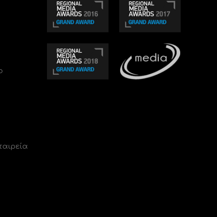
ο
ταιρεία