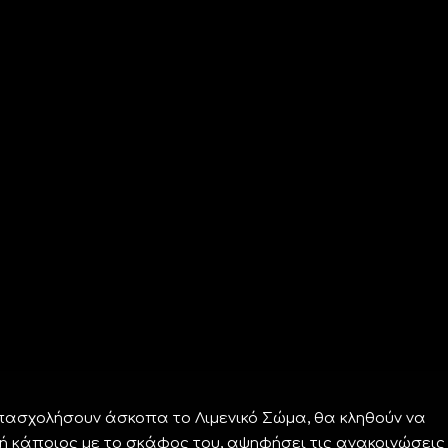
ασχολήσουν άσκοπα το Λιμενικό Σώμα, θα κληθούν να
 κάποιος με το σκάφος του, αψηφήσει τις ανακοινώσεις