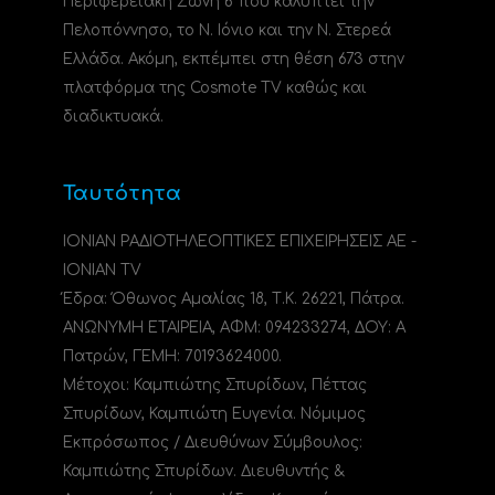
Περιφερειακή Ζώνη 6 που καλύπτει την
Πελοπόννησο, το N. Ιόνιο και την Ν. Στερεά
Ελλάδα. Ακόμη, εκπέμπει στη θέση 673 στην
πλατφόρμα της Cosmote TV καθώς και
διαδικτυακά.
Ταυτότητα
ΙΟΝΙΑΝ ΡΑΔΙΟΤΗΛΕΟΠΤΙΚΕΣ ΕΠΙΧΕΙΡΗΣΕΙΣ ΑΕ -
IONIAN TV
Έδρα: Όθωνος Αμαλίας 18, Τ.Κ. 26221, Πάτρα.
ΑΝΩΝΥΜΗ ΕΤΑΙΡΕΙΑ, ΑΦΜ: 094233274, ΔΟΥ: A
Πατρών, ΓΕΜΗ: 70193624000.
Μέτοχοι: Καμπιώτης Σπυρίδων, Πέττας
Σπυρίδων, Καμπιώτη Ευγενία. Νόμιμος
Εκπρόσωπος / Διευθύνων Σύμβουλος:
Καμπιώτης Σπυρίδων. Διευθυντής &