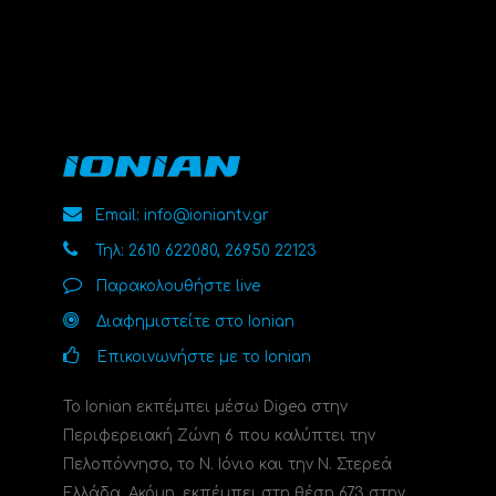
Email: info@ioniantv.gr
Τηλ: 2610 622080, 26950 22123
Παρακολουθήστε live
Διαφημιστείτε στο Ionian
Επικοινωνήστε με το Ionian
Το Ionian εκπέμπει μέσω Digea στην
Περιφερειακή Ζώνη 6 που καλύπτει την
Πελοπόννησο, το N. Ιόνιο και την Ν. Στερεά
Ελλάδα. Ακόμη, εκπέμπει στη θέση 673 στην