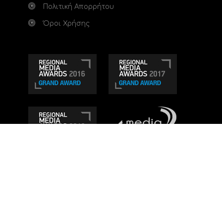
Πολιτική Απορρήτου
Όροι Χρήσης
Τηλεοπτικό κανάλι Ionian TV - Η Τηλεόραση της
Δυτικής Ελλάδας
. Ενημέρωση, Άποψη, Ψυχαγωγία.
Κατασκευή ιστοσελίδας: Set 2 Web