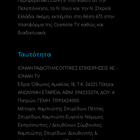
Περιφερειακή Ζώνη 6 που καλύπτει την
Πελοπόννησο, το N. Ιόνιο και την Ν. Στερεά
Ελλάδα. Ακόμη, εκπέμπει στη θέση 673 στην
πλατφόρμα της Cosmote TV καθώς και
διαδικτυακά.
Ταυτότητα
ΙΟΝΙΑΝ ΡΑΔΙΟΤΗΛΕΟΠΤΙΚΕΣ ΕΠΙΧΕΙΡΗΣΕΙΣ ΑΕ -
IONIAN TV
Έδρα: Όθωνος Αμαλίας 18, Τ.Κ. 26221, Πάτρα.
ΑΝΩΝΥΜΗ ΕΤΑΙΡΕΙΑ, ΑΦΜ: 094233274, ΔΟΥ: A
Πατρών, ΓΕΜΗ: 70193624000.
Μέτοχοι: Καμπιώτης Σπυρίδων, Πέττας
Σπυρίδων, Καμπιώτη Ευγενία. Νόμιμος
Εκπρόσωπος / Διευθύνων Σύμβουλος:
Καμπιώτης Σπυρίδων. Διευθυντής &