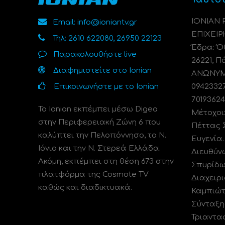
ΙΟΝΙΑΝ
Email: info@ioniantv.gr
ΕΠΙΧΕΙΡ
Τηλ: 2610 622080, 26950 22123
Έδρα: Όθ
Παρακολουθήστε live
26221, Π
Διαφημιστείτε στο Ionian
ΑΝΩΝΥΜΗ
Επικοινωνήστε με το Ionian
0942332
70193624
Το Ionian εκπέμπει μέσω Digea
Μέτοχοι
στην Περιφερειακή Ζώνη 6 που
Πέττας 
καλύπτει την Πελοπόννησο, το N.
Ευγενία
Ιόνιο και την Ν. Στερεά Ελλάδα.
Διευθύν
Ακόμη, εκπέμπει στη θέση 673 στην
Σπυρίδω
πλατφόρμα της Cosmote TV
Διαχειρι
καθώς και διαδικτυακά.
Καμπιώτ
Σύνταξη
Τριαντα