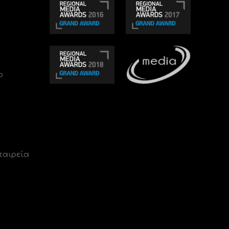
ο
ταιρεία