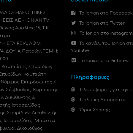
 ΡΑΔΙΟΤΗΛΕΟΠΤΙΚΕΣ
Το Ionian στο Facebook
ΗΣΕΙΣ ΑΕ - IONIAN TV
Το Ionian στο Twitter
ωνος Αμαλίας 18, Τ.Κ.
Το Ionian στο Instagram
άτρα.
 ΕΤΑΙΡΕΙΑ, ΑΦΜ:
Το κανάλι του Ionian στ
YouTube
74, ΔΟΥ: A Πατρών, ΓΕΜΗ:
000.
Το Ionian στο Pinterest
: Καμπιώτης Σπυρίδων,
Σπυρίδων, Καμπιώτη
Πληροφορίες
. Νόμιμος Εκπρόσωπος /
ων Σύμβουλος: Καμπιώτης
Πληροφορίες για την ε
ν. Διευθυντής &
Πολιτική Απορρήτου
στής Ιστοσελίδας:
Όροι Χρήσης
ης Σπυρίδων. Διευθυντής
ς Ιστοσελίδας: Μπάστα
φυλλιά. Δικαιούχος