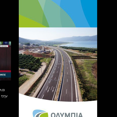
για
 την