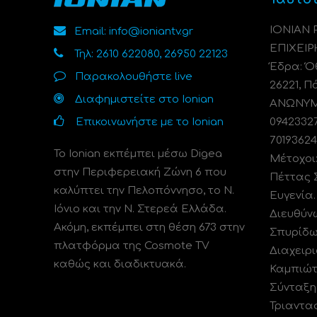
ΙΟΝΙΑΝ
Email: info@ioniantv.gr
ΕΠΙΧΕΙΡ
Τηλ: 2610 622080, 26950 22123
Έδρα: Όθ
Παρακολουθήστε live
26221, Π
Διαφημιστείτε στο Ionian
ΑΝΩΝΥΜΗ
Επικοινωνήστε με το Ionian
0942332
70193624
Το Ionian εκπέμπει μέσω Digea
Μέτοχοι
στην Περιφερειακή Ζώνη 6 που
Πέττας 
καλύπτει την Πελοπόννησο, το N.
Ευγενία
Ιόνιο και την Ν. Στερεά Ελλάδα.
Διευθύν
Ακόμη, εκπέμπει στη θέση 673 στην
Σπυρίδω
πλατφόρμα της Cosmote TV
Διαχειρι
καθώς και διαδικτυακά.
Καμπιώτ
Σύνταξη
Τριαντα