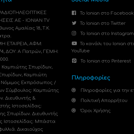
 ΡΑΔΙΟΤΗΛΕΟΠΤΙΚΕΣ
Το Ionian στο Facebook
ΗΣΕΙΣ ΑΕ - IONIAN TV
Το Ionian στο Twitter
ωνος Αμαλίας 18, Τ.Κ.
Το Ionian στο Instagram
άτρα.
 ΕΤΑΙΡΕΙΑ, ΑΦΜ:
Το κανάλι του Ionian στ
YouTube
74, ΔΟΥ: A Πατρών, ΓΕΜΗ:
000.
Το Ionian στο Pinterest
: Καμπιώτης Σπυρίδων,
Σπυρίδων, Καμπιώτη
Πληροφορίες
. Νόμιμος Εκπρόσωπος /
ων Σύμβουλος: Καμπιώτης
Πληροφορίες για την ε
ν. Διευθυντής &
Πολιτική Απορρήτου
στής Ιστοσελίδας:
Όροι Χρήσης
ης Σπυρίδων. Διευθυντής
ς Ιστοσελίδας: Μπάστα
φυλλιά. Δικαιούχος