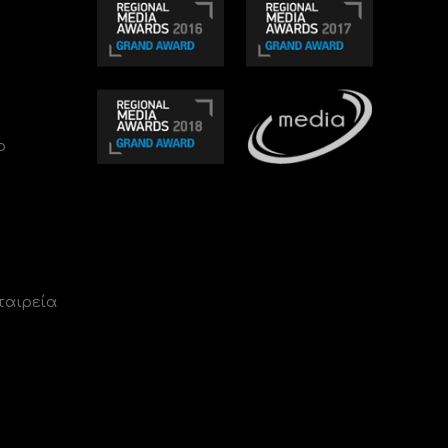
ο
ταιρεία