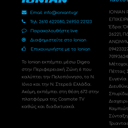
ΙΟΝΙΑΝ
Email: info@ioniantv.gr
ΕΠΙΧΕΙΡ
Τηλ: 2610 622080, 26950 22123
Έδρα: Όθ
Παρακολουθήστε live
26221, Π
Διαφημιστείτε στο Ionian
ΑΝΩΝΥΜΗ
Επικοινωνήστε με το Ionian
0942332
70193624
Το Ionian εκπέμπει μέσω Digea
Μέτοχοι
στην Περιφερειακή Ζώνη 6 που
Πέττας 
καλύπτει την Πελοπόννησο, το N.
Ευγενία
Ιόνιο και την Ν. Στερεά Ελλάδα.
Διευθύν
Ακόμη, εκπέμπει στη θέση 673 στην
Σπυρίδω
πλατφόρμα της Cosmote TV
Διαχειρι
καθώς και διαδικτυακά.
Καμπιώτ
Σύνταξη
Τριαντα