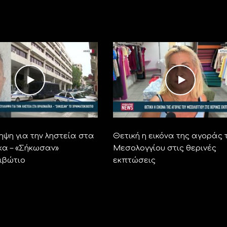
ηψη για την ληστεία στα
Θετική η εικόνα της αγοράς 
κα – «Σήκωσαν»
Μεσολογγίου στις θερινές
ιβώτιο
εκπτώσεις