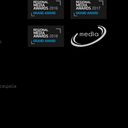
ο
ταιρεία