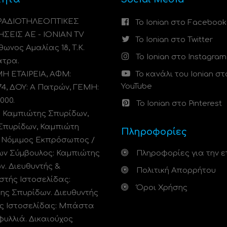
 ΡΑΔΙΟΤΗΛΕΟΠΤΙΚΕΣ
Το Ionian στο Facebook
ΗΣΕΙΣ ΑΕ - IONIAN TV
Το Ionian στο Twitter
ωνος Αμαλίας 18, Τ.Κ.
Το Ionian στο Instagram
άτρα.
 ΕΤΑΙΡΕΙΑ, ΑΦΜ:
Το κανάλι του Ionian στ
YouTube
74, ΔΟΥ: A Πατρών, ΓΕΜΗ:
000.
Το Ionian στο Pinterest
: Καμπιώτης Σπυρίδων,
Σπυρίδων, Καμπιώτη
Πληροφορίες
. Νόμιμος Εκπρόσωπος /
ων Σύμβουλος: Καμπιώτης
Πληροφορίες για την ε
ν. Διευθυντής &
Πολιτική Απορρήτου
στής Ιστοσελίδας:
Όροι Χρήσης
ης Σπυρίδων. Διευθυντής
ς Ιστοσελίδας: Μπάστα
φυλλιά. Δικαιούχος