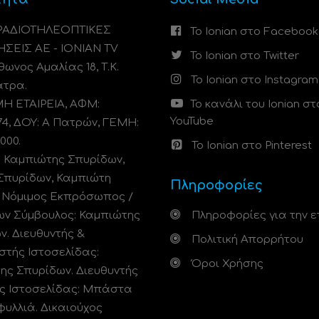
 ΡΑΔΙΟΤΗΛΕΟΠΤΙΚΕΣ
Το Ionian στο Facebook
ΗΣΕΙΣ ΑΕ - IONIAN TV
Το Ionian στο Twitter
ωνος Αμαλίας 18, Τ.Κ.
Το Ionian στο Instagram
άτρα.
 ΕΤΑΙΡΕΙΑ, ΑΦΜ:
Το κανάλι του Ionian στ
YouTube
74, ΔΟΥ: A Πατρών, ΓΕΜΗ:
000.
Το Ionian στο Pinterest
: Καμπιώτης Σπυρίδων,
Σπυρίδων, Καμπιώτη
Πληροφορίες
. Νόμιμος Εκπρόσωπος /
ων Σύμβουλος: Καμπιώτης
Πληροφορίες για την ε
ν. Διευθυντής &
Πολιτική Απορρήτου
στής Ιστοσελίδας:
Όροι Χρήσης
ης Σπυρίδων. Διευθυντής
ς Ιστοσελίδας: Μπάστα
φυλλιά. Δικαιούχος