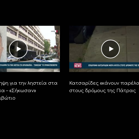
ηψη για την ληστεία στα
Κατσαρίδες «κάνουν παρέλ
κα – «Σήκωσαν»
στους δρόμους της Πάτρας
ιβώτιο