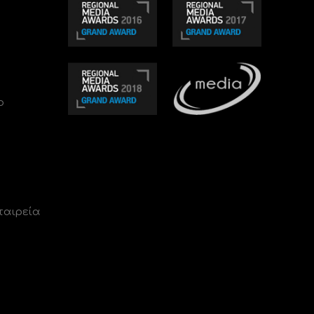
ο
ταιρεία