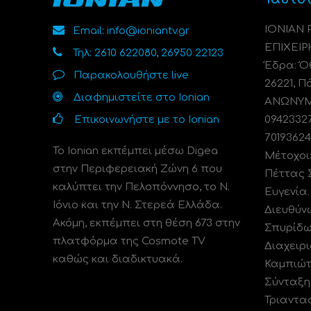
ΙΟΝΙΑΝ
Email: info@ioniantv.gr
ΕΠΙΧΕΙΡ
Τηλ: 2610 622080, 26950 22123
Έδρα: Όθ
Παρακολουθήστε live
26221, Π
Διαφημιστείτε στο Ionian
ΑΝΩΝΥΜΗ
Επικοινωνήστε με το Ionian
0942332
70193624
Το Ionian εκπέμπει μέσω Digea
Μέτοχοι
στην Περιφερειακή Ζώνη 6 που
Πέττας 
καλύπτει την Πελοπόννησο, το N.
Ευγενία
Ιόνιο και την Ν. Στερεά Ελλάδα.
Διευθύν
Ακόμη, εκπέμπει στη θέση 673 στην
Σπυρίδω
πλατφόρμα της Cosmote TV
Διαχειρι
καθώς και διαδικτυακά.
Καμπιώτ
Σύνταξη
Τριαντα